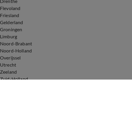
Drenthe
Flevoland
Friesland
Gelderland
Groningen
Limburg
Noord-Brabant
Noord-Holland
Overijssel
Utrecht
Zeeland
Zuid-Holland
Voorwaarden
Over ons
Privacyverklaring
Gebruiksvoorwaarden
Cookieverklaring
Digitale diensten
Cookie instellingen