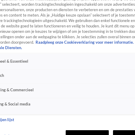
” selecteert, worden trackingtechnologieën ingeschakeld om onze advertenties
personaliseren, onze producten en diensten te verbeteren en om de prestaties 
s en content te meten. Als je „Huidige keuze opslaan” selecteert of je toestemm
e trackingtechnologieën uitgeschakeld. We gebruiken dan enkel functionele en
de website goed te laten functioneren en veilig te houden. Je kunt dit menu op
ieuw openen om je keuzes te wijzigen of om je toestemming in te trekken door
ellingen onder aan de webpagina te klikken. Je selecties zullen overal binnen o
orden doorgevoerd.
Raadpleeg onze Cookieverklaring voor meer informatie.
ale Diensten.
eel & Essentieel
sch
sing & Commercieel
ng & Social media
jen lijst