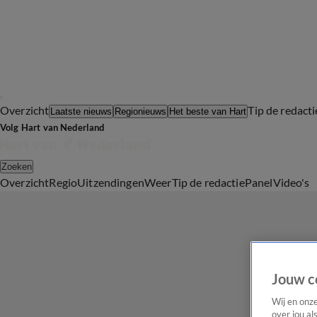
Overzicht
Tip de redacti
Laatste nieuws
Regionieuws
Het beste van Hart
Volg Hart van Nederland
Zoeken
Overzicht
Regio
Uitzendingen
Weer
Tip de redactie
Panel
Video's
Jouw c
Wij en onz
over jou al