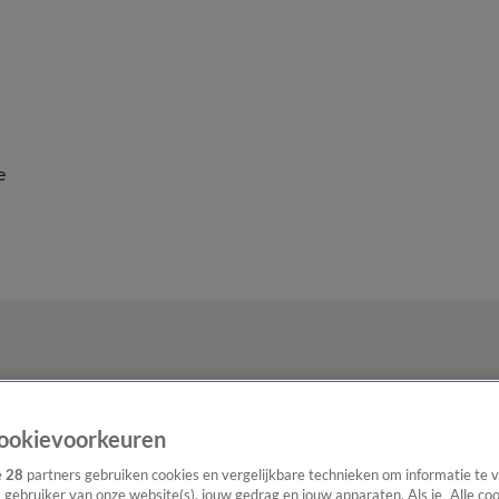
e
ookievoorkeuren
e
28
partners gebruiken cookies en vergelijkbare technieken om informatie te
s gebruiker van onze website(s), jouw gedrag en jouw apparaten. Als je „Alle co