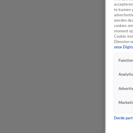
accepteren
te kunnen 
advertentie
worden dez
cookies om 
moment opn
Cookie-inst
Diensten w
onze Digit
Function
Analyti
Adverti
Marketi
Derde parti