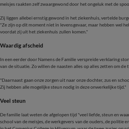
meisjes raakten zelf zwaargewond door het ongeluk met de spook
Zij liggen allebei ernstig gewond in het ziekenhuis, vertelde b
"Ze zijn op dit moment niet in levensgevaar, maar hebben wel h
voordat zij uit het ziekenhuis zullen komen."
Waardig afscheid
In een eerder door Namens de Familie verspreide verklaring stond
van de situatie. Zo willen de naasten alles op alles zetten om de
"Daarnaast gaan onze zorgen uit naar onze dochter, zus en scho
Zij hebben alle mogelijke steun nodig in deze onwerkelijke tijd."
Veel steun
De familie laat weten de afgelopen tijd "veel liefde, steun en 
school van de meisjes, de werkgevers van de ouders, de politie
in het Comenius College in Hilversum, waar de twee zusjes op sch