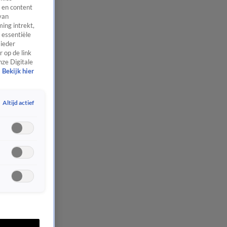
 en content
van
ing intrekt,
 essentiële
 ieder
 op de link
nze Digitale
Bekijk hier
Altijd actief