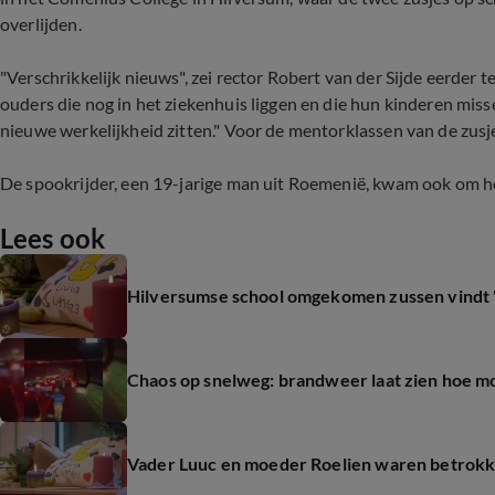
overlijden.
"Verschrikkelijk nieuws", zei rector Robert van der Sijde eerder 
ouders die nog in het ziekenhuis liggen en die hun kinderen mis
nieuwe werkelijkheid zitten." Voor de mentorklassen van de zusje
De spookrijder, een 19-jarige man uit Roemenië, kwam ook om he
Lees ook
Hilversumse school omgekomen zussen vindt '
Chaos op snelweg: brandweer laat zien hoe mo
Vader Luuc en moeder Roelien waren betrokken