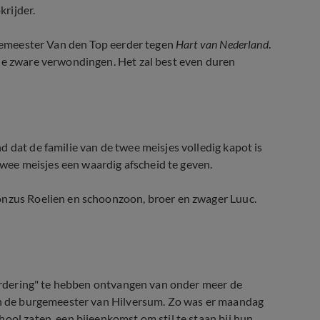
rijder.
urgemeester Van den Top eerder tegen
Hart van Nederland
.
ele zware verwondingen. Het zal best even duren
 dat de familie van de twee meisjes volledig kapot is
 twee meisjes een waardig afscheid te geven.
onzus Roelien en schoonzoon, broer en zwager Luuc.
waardering" te hebben ontvangen van onder meer de
 en de burgemeester van Hilversum. Zo was er maandag
ool zaten, een bijeenkomst om stil te staan bij hun