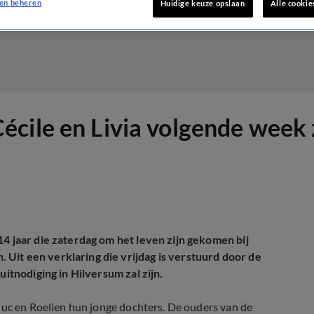
en beheren
Huidige keuze opslaan
Alle cookie
écile en Livia volgende week
14 jaar die zaterdag om het leven zijn gekomen bij
Uit een verklaring die vrijdag is verstuurd door de
uitnodiging in Hilversum zal zijn.
uuc en Roelien hun jonge dochters. De ouders van de