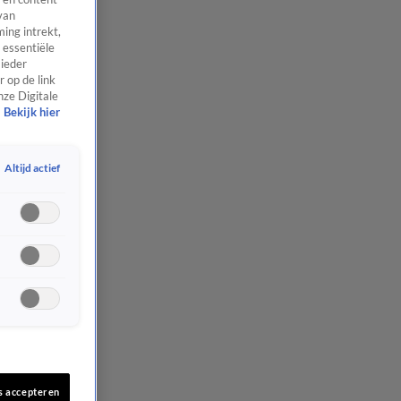
van
ing intrekt,
 essentiële
 ieder
 op de link
nze Digitale
Bekijk hier
Altijd actief
s accepteren