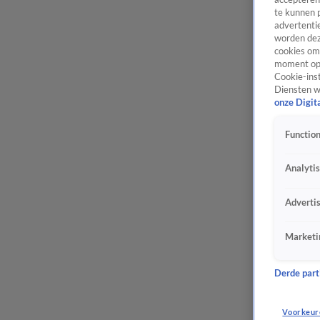
te kunnen 
advertentie
worden dez
cookies om 
moment opn
Cookie-inst
Diensten w
onze Digit
Function
Analyti
Adverti
Marketi
Derde parti
Voorkeur