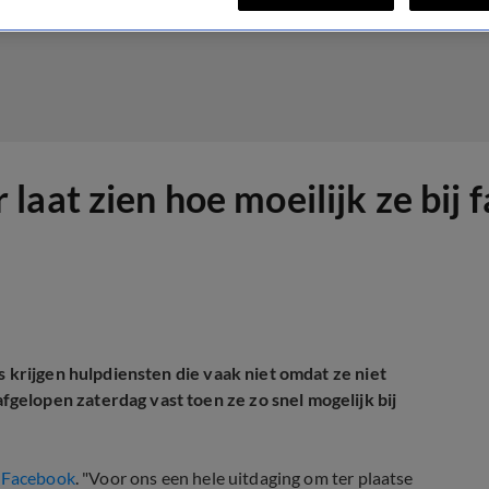
laat zien hoe moeilijk ze bij
s krijgen hulpdiensten die vaak niet omdat ze niet
elopen zaterdag vast toen ze zo snel mogelijk bij
p
Facebook
. "Voor ons een hele uitdaging om ter plaatse