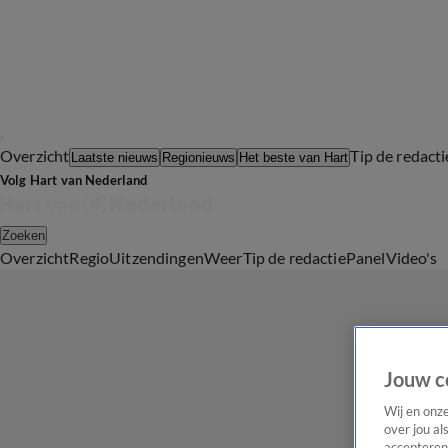
Overzicht
Tip de redacti
Laatste nieuws
Regionieuws
Het beste van Hart
Volg Hart van Nederland
Zoeken
Overzicht
Regio
Uitzendingen
Weer
Tip de redactie
Panel
Video's
Jouw c
Wij en onz
over jou al
accepteren