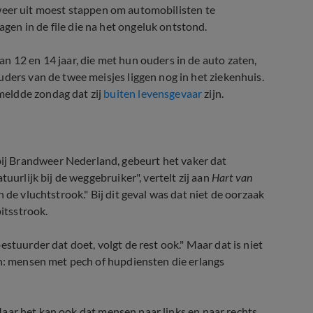
andweer uit moest stappen om automobilisten te
en in de file die na het ongeluk ontstond.
n 12 en 14 jaar, die met hun ouders in de auto zaten,
ders van de twee meisjes liggen nog in het ziekenhuis.
meldde zondag dat zij
buiten levensgevaar
zijn.
j Brandweer Nederland, gebeurt het vaker dat
uurlijk bij de weggebruiker", vertelt zij aan
Hart van
 de vluchtstrook." Bij dit geval was dat niet de oorzaak
pitsstrook.
stuurder dat doet, volgt de rest ook." Maar dat is niet
en: mensen met pech of hupdiensten die erlangs
 "Maar het kan ook dat mensen naar links en naar rechts