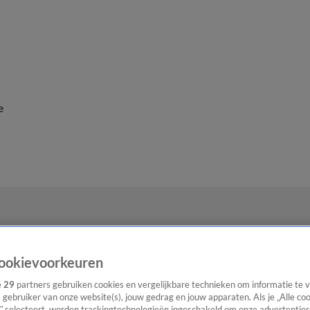
e
ookievoorkeuren
e
29
partners gebruiken cookies en vergelijkbare technieken om informatie te
s gebruiker van onze website(s), jouw gedrag en jouw apparaten. Als je „Alle co
” selecteert, worden trackingtechnologieën ingeschakeld om onze advertenties