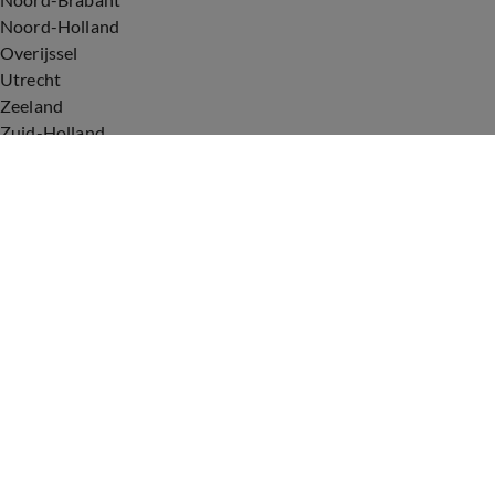
Noord-Holland
Overijssel
Utrecht
Zeeland
Zuid-Holland
Voorwaarden
Over ons
Privacyverklaring
Gebruiksvoorwaarden
Cookieverklaring
Digitale diensten
Cookie instellingen
Upod & Talpa Network
Adverteren
Vacatures
Publieksservice
Tip de redactie
Correcties en aanvullingen