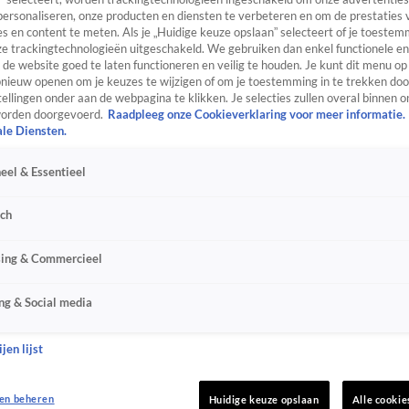
personaliseren, onze producten en diensten te verbeteren en om de prestaties 
s en content te meten. Als je „Huidige keuze opslaan” selecteert of je toestemm
e trackingtechnologieën uitgeschakeld. We gebruiken dan enkel functionele en
de website goed te laten functioneren en veilig te houden. Je kunt dit menu op
ieuw openen om je keuzes te wijzigen of om je toestemming in te trekken door
ellingen onder aan de webpagina te klikken. Je selecties zullen overal binnen o
orden doorgevoerd.
Raadpleeg onze Cookieverklaring voor meer informatie.
ale Diensten.
eel & Essentieel
sch
sing & Commercieel
ng & Social media
jen lijst
en beheren
Huidige keuze opslaan
Alle cookie