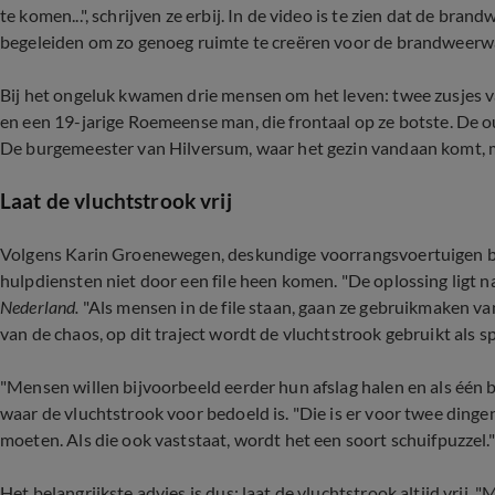
te komen...", schrijven ze erbij. In de video is te zien dat de br
begeleiden om zo genoeg ruimte te creëren voor de brandweerwag
Bij het ongeluk kwamen drie mensen om het leven: twee zusjes va
en een 19-jarige Roemeense man, die frontaal op ze botste. De ou
De burgemeester van Hilversum, waar het gezin vandaan komt, 
Laat de vluchtstrook vrij
Volgens Karin Groenewegen, deskundige voorrangsvoertuigen bi
hulpdiensten niet door een file heen komen. "De oplossing ligt nat
Nederland.
"Als mensen in de file staan, gaan ze gebruikmaken van
van de chaos, op dit traject wordt de vluchtstrook gebruikt als s
"Mensen willen bijvoorbeeld eerder hun afslag halen en als één be
waar de vluchtstrook voor bedoeld is. "Die is er voor twee ding
moeten. Als die ook vaststaat, wordt het een soort schuifpuzzel."
Het belangrijkste advies is dus: laat de vluchtstrook altijd vrij.