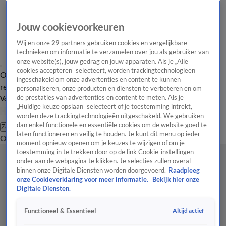
Jouw cookievoorkeuren
Wij en onze
29
partners gebruiken cookies en vergelijkbare
technieken om informatie te verzamelen over jou als gebruiker van
onze website(s), jouw gedrag en jouw apparaten. Als je „Alle
cookies accepteren” selecteert, worden trackingtechnologieën
Overzicht
Tip de
Laatste nieuws
Regionieuws
Het beste van Hart
ingeschakeld om onze advertenties en content te kunnen
redactie
personaliseren, onze producten en diensten te verbeteren en om
de prestaties van advertenties en content te meten. Als je
Volg Hart van Nederland
„Huidige keuze opslaan” selecteert of je toestemming intrekt,
worden deze trackingtechnologieën uitgeschakeld. We gebruiken
dan enkel functionele en essentiële cookies om de website goed te
Zoeken
laten functioneren en veilig te houden. Je kunt dit menu op ieder
Overzicht
Regio
Uitzendingen
Weer
Tip de redactie
Panel
Video's
moment opnieuw openen om je keuzes te wijzigen of om je
toestemming in te trekken door op de link Cookie-instellingen
onder aan de webpagina te klikken. Je selecties zullen overal
binnen onze Digitale Diensten worden doorgevoerd.
Raadpleeg
onze Cookieverklaring voor meer informatie.
Bekijk hier onze
Digitale Diensten.
Altijd actief
Functioneel & Essentieel