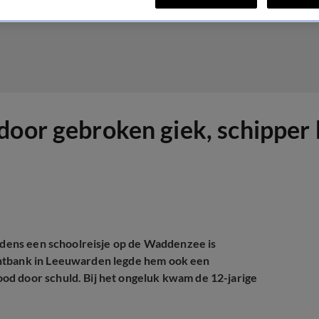
oor gebroken giek, schipper k
ijdens een schoolreisje op de Waddenzee is
chtbank in Leeuwarden legde hem ook een
od door schuld. Bij het ongeluk kwam de 12-jarige