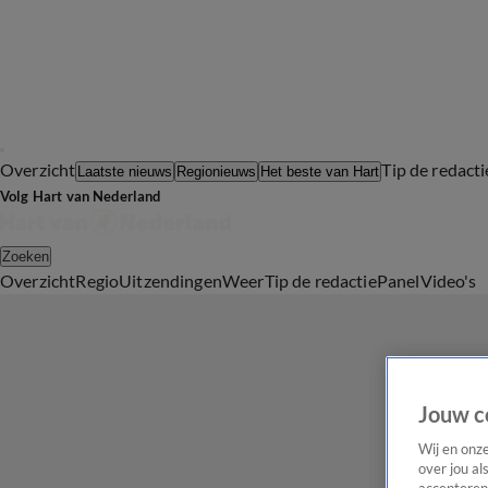
Overzicht
Tip de redacti
Laatste nieuws
Regionieuws
Het beste van Hart
Volg Hart van Nederland
Zoeken
Overzicht
Regio
Uitzendingen
Weer
Tip de redactie
Panel
Video's
Jouw c
Wij en onz
over jou al