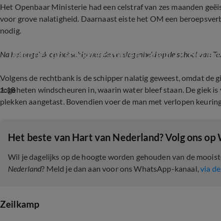
Het Openbaar Ministerie had een celstraf van zes maanden geëist
voor grove nalatigheid. Daarnaast eiste het OM een beroepsverbo
nodig.
Verdriet op school gestorven Tara (12): 'Het e
Na het ongeluk op het schip was de verslagenheid op de school van Ta
Volgens de rechtbank is de schipper nalatig geweest, omdat de gie
1:18
zogeheten windscheuren in, waarin water bleef staan. De giek i
plekken aangetast. Bovendien voer de man met verlopen keurin
Het beste van Hart van Nederland? Volg ons op
Wil je dagelijks op de hoogte worden gehouden van de moois
Nederland
? Meld je dan aan voor ons WhatsApp-kanaal,
via de
Zeilkamp