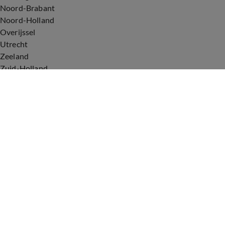
Noord-Brabant
Noord-Holland
Overijssel
Utrecht
Zeeland
Zuid-Holland
Voorwaarden
Over ons
Privacyverklaring
Gebruiksvoorwaarden
Cookieverklaring
Digitale diensten
Cookie instellingen
Upod & Talpa Network
Adverteren
Vacatures
Publieksservice
Tip de redactie
Correcties en aanvullingen