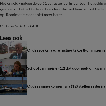
Het ongeluk gebeurde op 31 augustus vorig jaar toen het schip 
giek viel op het achterhoofd van Tara, die met haar school Dalt
op. Reanimatie mocht niet meer baten.
Hart van Nederland/ANP
Lees ook
Onderzoeksraad: ernstige tekortkomingen in t
School van meisje (12) dat door giek omkwam
Ouders omgekomen Tara (12) stellen rederij aa