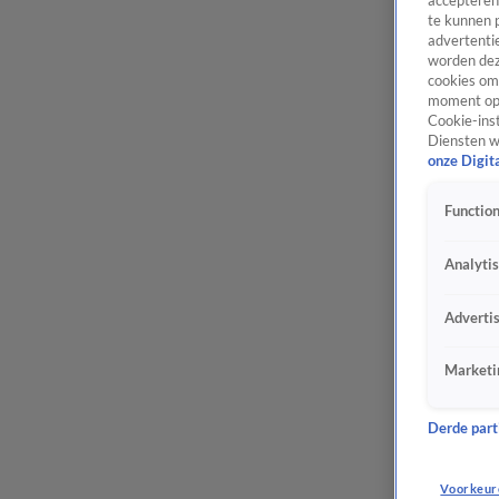
accepteren
te kunnen 
advertentie
worden dez
cookies om 
moment opn
Cookie-inst
Diensten w
onze Digit
Function
Analyti
Adverti
Marketi
Derde parti
Voorkeur