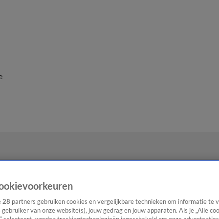
e
ookievoorkeuren
e
28
partners gebruiken cookies en vergelijkbare technieken om informatie te
s gebruiker van onze website(s), jouw gedrag en jouw apparaten. Als je „Alle co