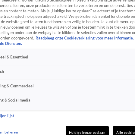
” selecteert, worden trackingtechnologieën ingeschakeld om onze advertenties
personaliseren, onze producten en diensten te verbeteren en om de prestaties 
s en content te meten. Als je „Huidige keuze opslaan” selecteert of je toestemm
e trackingtechnologieën uitgeschakeld. We gebruiken dan enkel functionele en
de website goed te laten functioneren en veilig te houden. Je kunt dit menu op
ieuw openen om je keuzes te wijzigen of om je toestemming in te trekken door
ellingen onder aan de webpagina te klikken. Je selecties zullen overal binnen o
orden doorgevoerd.
Raadpleeg onze Cookieverklaring voor meer informatie.
ale Diensten.
eel & Essentieel
sch
sing & Commercieel
ng & Social media
jen lijst
en beheren
Huidige keuze opslaan
Alle cookie