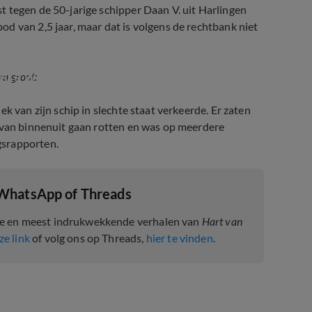
 tegen de 50-jarige schipper Daan V. uit Harlingen
d van 2,5 jaar, maar dat is volgens de rechtbank niet
rgste wat ouders kan overkomen'
ra groot:
k van zijn schip in slechte staat verkeerde. Er zaten
s van binnenuit gaan rotten en was op meerdere
gsrapporten.
 WhatsApp of Threads
te en meest indrukwekkende verhalen van
Hart van
ze link
of volg ons op Threads,
hier te vinden
.