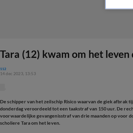
Tara (12) kwam om het leven d
112
14 dec 2023, 13:53
De schipper van het zeilschip Risico waarvan de giek afbrak t
donderdag veroordeeld tot een taakstraf van 150 uur. De re
voorwaardelijke gevangenisstraf van drie maanden op voor do
scholiere Tara om het leven.