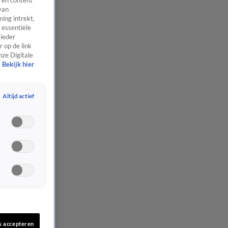
 en content
van
ing intrekt,
 essentiële
 ieder
 op de link
nze Digitale
Bekijk hier
Altijd actief
s accepteren