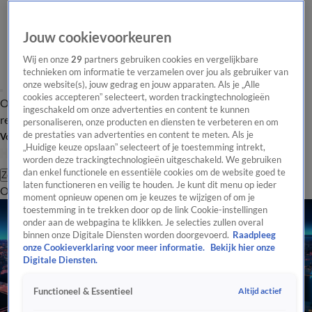
Jouw cookievoorkeuren
Wij en onze
29
partners gebruiken cookies en vergelijkbare
technieken om informatie te verzamelen over jou als gebruiker van
onze website(s), jouw gedrag en jouw apparaten. Als je „Alle
cookies accepteren” selecteert, worden trackingtechnologieën
Overzicht
Tip de
Laatste nieuws
Regionieuws
Het beste van Hart
ingeschakeld om onze advertenties en content te kunnen
redactie
personaliseren, onze producten en diensten te verbeteren en om
de prestaties van advertenties en content te meten. Als je
Volg Hart van Nederland
„Huidige keuze opslaan” selecteert of je toestemming intrekt,
worden deze trackingtechnologieën uitgeschakeld. We gebruiken
dan enkel functionele en essentiële cookies om de website goed te
Zoeken
laten functioneren en veilig te houden. Je kunt dit menu op ieder
Overzicht
Regio
Uitzendingen
Weer
Tip de redactie
Panel
Video's
moment opnieuw openen om je keuzes te wijzigen of om je
toestemming in te trekken door op de link Cookie-instellingen
onder aan de webpagina te klikken. Je selecties zullen overal
binnen onze Digitale Diensten worden doorgevoerd.
Raadpleeg
onze Cookieverklaring voor meer informatie.
Bekijk hier onze
Digitale Diensten.
Altijd actief
Functioneel & Essentieel