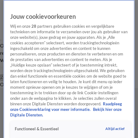
Jouw cookievoorkeuren
Wij en onze
28
partners gebruiken cookies en vergelijkbare
technieken om informatie te verzamelen over jou als gebruiker van
onze website(s), jouw gedrag en jouw apparaten. Als je „Alle
cookies accepteren” selecteert, worden trackingtechnologieën
Overzicht
Tip de
Laatste nieuws
Regionieuws
Het beste van Hart
ingeschakeld om onze advertenties en content te kunnen
redactie
personaliseren, onze producten en diensten te verbeteren en om
de prestaties van advertenties en content te meten. Als je
Volg Hart van Nederland
„Huidige keuze opslaan” selecteert of je toestemming intrekt,
worden deze trackingtechnologieën uitgeschakeld. We gebruiken
dan enkel functionele en essentiële cookies om de website goed te
Zoeken
laten functioneren en veilig te houden. Je kunt dit menu op ieder
Overzicht
Regio
Uitzendingen
Weer
Tip de redactie
Panel
Video's
moment opnieuw openen om je keuzes te wijzigen of om je
toestemming in te trekken door op de link Cookie-instellingen
onder aan de webpagina te klikken. Je selecties zullen overal
binnen onze Digitale Diensten worden doorgevoerd.
Raadpleeg
onze Cookieverklaring voor meer informatie.
Bekijk hier onze
Digitale Diensten.
Altijd actief
Functioneel & Essentieel