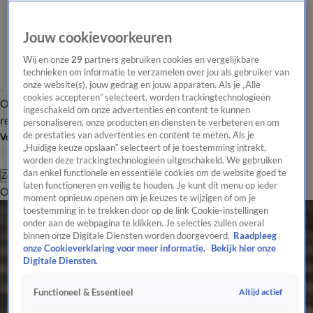
Jouw cookievoorkeuren
Wij en onze
29
partners gebruiken cookies en vergelijkbare
technieken om informatie te verzamelen over jou als gebruiker van
onze website(s), jouw gedrag en jouw apparaten. Als je „Alle
cookies accepteren” selecteert, worden trackingtechnologieën
Overzicht
Tip de
Laatste nieuws
Regionieuws
Het beste van Hart
ingeschakeld om onze advertenties en content te kunnen
redactie
personaliseren, onze producten en diensten te verbeteren en om
de prestaties van advertenties en content te meten. Als je
Volg Hart van Nederland
„Huidige keuze opslaan” selecteert of je toestemming intrekt,
worden deze trackingtechnologieën uitgeschakeld. We gebruiken
dan enkel functionele en essentiële cookies om de website goed te
Zoeken
laten functioneren en veilig te houden. Je kunt dit menu op ieder
Overzicht
Regio
Uitzendingen
Weer
Tip de redactie
Panel
Video's
moment opnieuw openen om je keuzes te wijzigen of om je
toestemming in te trekken door op de link Cookie-instellingen
onder aan de webpagina te klikken. Je selecties zullen overal
binnen onze Digitale Diensten worden doorgevoerd.
Raadpleeg
onze Cookieverklaring voor meer informatie.
Bekijk hier onze
Digitale Diensten.
Altijd actief
Functioneel & Essentieel