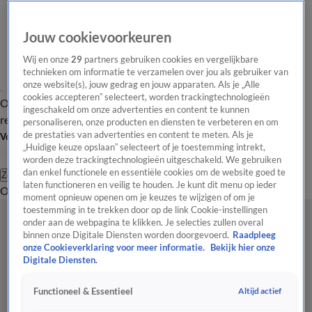
Jouw cookievoorkeuren
Wij en onze
29
partners gebruiken cookies en vergelijkbare
technieken om informatie te verzamelen over jou als gebruiker van
onze website(s), jouw gedrag en jouw apparaten. Als je „Alle
cookies accepteren” selecteert, worden trackingtechnologieën
Overzicht
Tip de
Laatste nieuws
Regionieuws
Het beste van Hart
ingeschakeld om onze advertenties en content te kunnen
redactie
personaliseren, onze producten en diensten te verbeteren en om
de prestaties van advertenties en content te meten. Als je
Volg Hart van Nederland
„Huidige keuze opslaan” selecteert of je toestemming intrekt,
worden deze trackingtechnologieën uitgeschakeld. We gebruiken
dan enkel functionele en essentiële cookies om de website goed te
Zoeken
laten functioneren en veilig te houden. Je kunt dit menu op ieder
Overzicht
Regio
Uitzendingen
Weer
Tip de redactie
Panel
Video's
moment opnieuw openen om je keuzes te wijzigen of om je
toestemming in te trekken door op de link Cookie-instellingen
onder aan de webpagina te klikken. Je selecties zullen overal
binnen onze Digitale Diensten worden doorgevoerd.
Raadpleeg
onze Cookieverklaring voor meer informatie.
Bekijk hier onze
Digitale Diensten.
Altijd actief
Functioneel & Essentieel