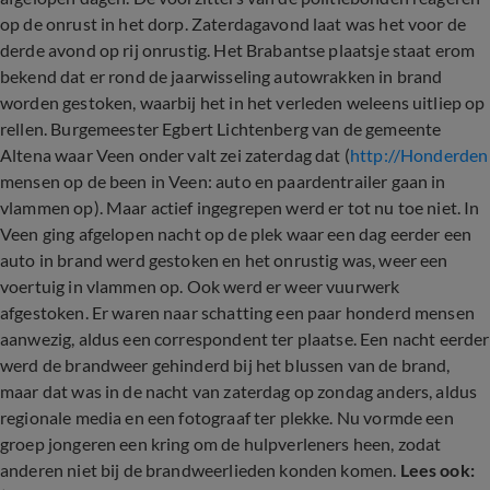
op de onrust in het dorp. Zaterdagavond laat was het voor de
derde avond op rij onrustig. Het Brabantse plaatsje staat erom
bekend dat er rond de jaarwisseling autowrakken in brand
worden gestoken, waarbij het in het verleden weleens uitliep op
rellen. Burgemeester Egbert Lichtenberg van de gemeente
Altena waar Veen onder valt zei zaterdag dat
(
http://Honderden
mensen op de been in Veen: auto en paardentrailer gaan in
vlammen op). Maar actief ingegrepen werd er tot nu toe niet. In
Veen ging afgelopen nacht op de plek waar een dag eerder een
auto in brand werd gestoken en het onrustig was, weer een
voertuig in vlammen op. Ook werd er weer vuurwerk
afgestoken. Er waren naar schatting een paar honderd mensen
aanwezig, aldus een correspondent ter plaatse. Een nacht eerder
werd de brandweer gehinderd bij het blussen van de brand,
maar dat was in de nacht van zaterdag op zondag anders, aldus
regionale media en een fotograaf ter plekke. Nu vormde een
groep jongeren een kring om de hulpverleners heen, zodat
anderen niet bij de brandweerlieden konden komen.
Lees ook: