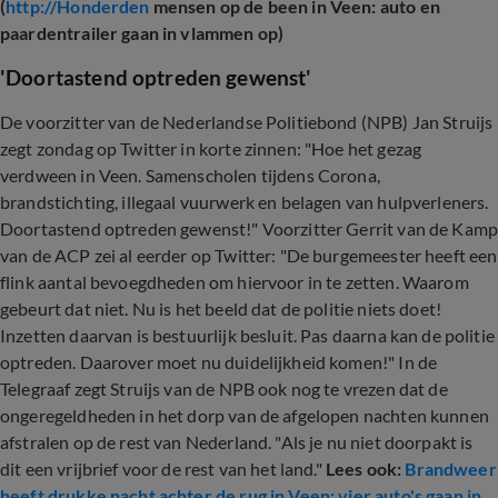
(
http://Honderden
mensen op de been in Veen: auto en
paardentrailer gaan in vlammen op)
'Doortastend optreden gewenst'
De voorzitter van de Nederlandse Politiebond (NPB) Jan Struijs
zegt zondag op Twitter in korte zinnen: "Hoe het gezag
verdween in Veen. Samenscholen tijdens Corona,
brandstichting, illegaal vuurwerk en belagen van hulpverleners.
Doortastend optreden gewenst!" Voorzitter Gerrit van de Kam
van de ACP zei al eerder op Twitter: "De burgemeester heeft een
flink aantal bevoegdheden om hiervoor in te zetten. Waarom
gebeurt dat niet. Nu is het beeld dat de politie niets doet!
Inzetten daarvan is bestuurlijk besluit. Pas daarna kan de politie
optreden. Daarover moet nu duidelijkheid komen!" In de
Telegraaf zegt Struijs van de NPB ook nog te vrezen dat de
ongeregeldheden in het dorp van de afgelopen nachten kunnen
afstralen op de rest van Nederland. "Als je nu niet doorpakt is
dit een vrijbrief voor de rest van het land."
Lees ook:
Brandweer
heeft drukke nacht achter de rug in Veen: vier auto's gaan in