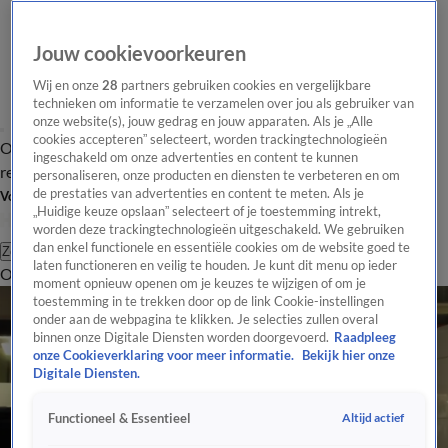
Jouw cookievoorkeuren
Wij en onze
28
partners gebruiken cookies en vergelijkbare
technieken om informatie te verzamelen over jou als gebruiker van
onze website(s), jouw gedrag en jouw apparaten. Als je „Alle
cookies accepteren” selecteert, worden trackingtechnologieën
Overzicht
Tip de
Laatste nieuws
Regionieuws
Het beste van Hart
ingeschakeld om onze advertenties en content te kunnen
redactie
personaliseren, onze producten en diensten te verbeteren en om
de prestaties van advertenties en content te meten. Als je
Volg Hart van Nederland
„Huidige keuze opslaan” selecteert of je toestemming intrekt,
worden deze trackingtechnologieën uitgeschakeld. We gebruiken
dan enkel functionele en essentiële cookies om de website goed te
Zoeken
laten functioneren en veilig te houden. Je kunt dit menu op ieder
Overzicht
Regio
Uitzendingen
Weer
Tip de redactie
Panel
Video's
moment opnieuw openen om je keuzes te wijzigen of om je
toestemming in te trekken door op de link Cookie-instellingen
onder aan de webpagina te klikken. Je selecties zullen overal
binnen onze Digitale Diensten worden doorgevoerd.
Raadpleeg
onze Cookieverklaring voor meer informatie.
Bekijk hier onze
Digitale Diensten.
Altijd actief
Functioneel & Essentieel