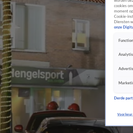
worden dez
cookies om 
moment opn
Cookie-inst
Diensten w
onze Digit
Function
Analyti
Adverti
Marketi
Derde parti
Voorkeur