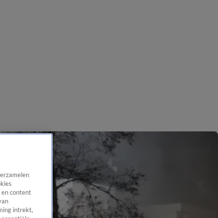
 verzamelen
okies
 en content
van
ing intrekt,