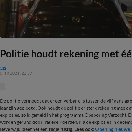
Politie houdt rekening met é
112
5 jan 2021, 22:57
De politie vermoedt dat er een verband is tussen de vijf aansla
jaar zijn gepleegd. Ook houdt de politie er sterk rekening mee d
explosies, zo is gemeld in het programma Opsporing Verzocht. 
worden gerund door Irakese Koerden. Na de explosies in decemb
Beverwijk bleef het een tijdje rustig.
Lees ook:
Opening nieuwe P