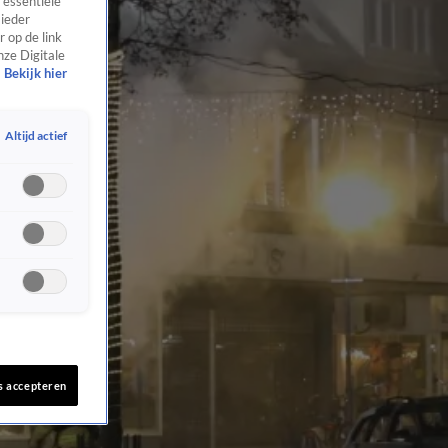
 essentiële
 ieder
 op de link
nze Digitale
Bekijk hier
Altijd actief
s accepteren