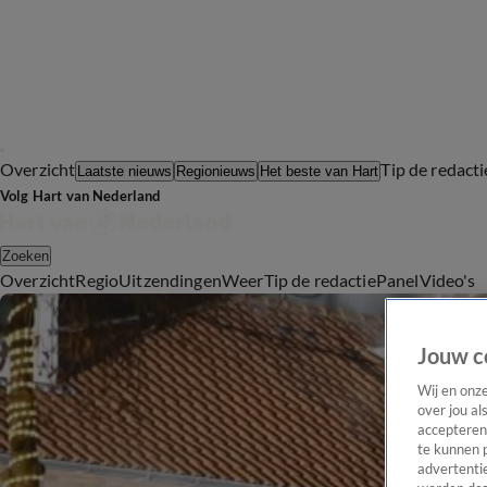
Overzicht
Tip de redacti
Laatste nieuws
Regionieuws
Het beste van Hart
Volg Hart van Nederland
Zoeken
Overzicht
Regio
Uitzendingen
Weer
Tip de redactie
Panel
Video's
Jouw c
Wij en onz
over jou al
accepteren
te kunnen 
advertentie