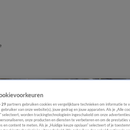
e
ookievoorkeuren
e
29
partners gebruiken cookies en vergelijkbare technieken om informatie te
s gebruiker van onze website(s), jouw gedrag en jouw apparaten. Als je „Alle co
” selecteert, worden trackingtechnologieën ingeschakeld om onze advertenties
personaliseren, onze producten en diensten te verbeteren en om de prestaties 
s en content te meten. Als je „Huidige keuze opslaan” selecteert of je toestemm