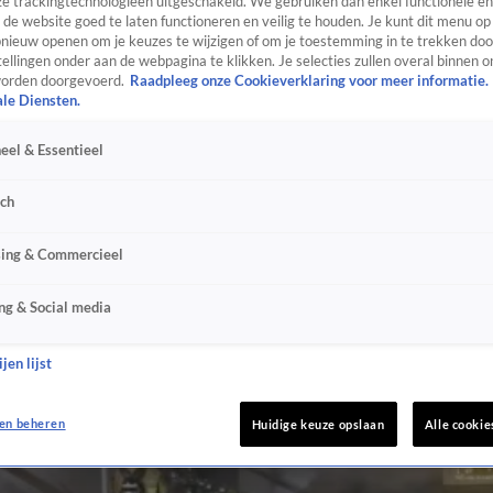
e trackingtechnologieën uitgeschakeld. We gebruiken dan enkel functionele en
de website goed te laten functioneren en veilig te houden. Je kunt dit menu op
ieuw openen om je keuzes te wijzigen of om je toestemming in te trekken door
ellingen onder aan de webpagina te klikken. Je selecties zullen overal binnen o
orden doorgevoerd.
Raadpleeg onze Cookieverklaring voor meer informatie.
ale Diensten.
eel & Essentieel
sch
sing & Commercieel
ng & Social media
jen lijst
en beheren
Huidige keuze opslaan
Alle cookie