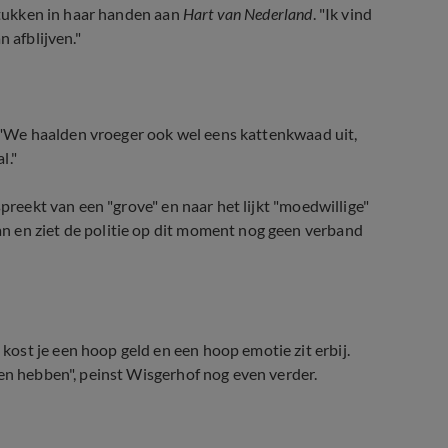
kstukken in haar handen aan
Hart van Nederland
. "Ik vind
 afblijven."
j. "We haalden vroeger ook wel eens kattenkwaad uit,
l."
spreekt van een "grove" en naar het lijkt "moedwillige"
n en ziet de politie op dit moment nog geen verband
ost je een hoop geld en een hoop emotie zit erbij.
oen hebben", peinst Wisgerhof nog even verder.