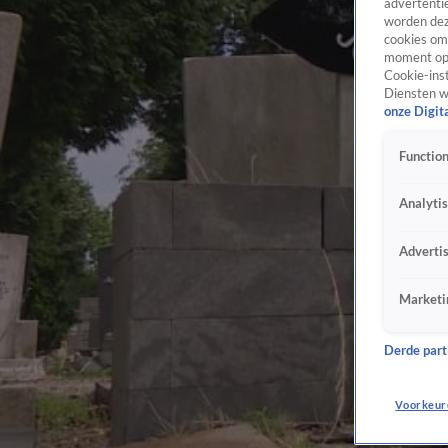
advertentie
worden dez
cookies om 
moment opn
Cookie-inst
Diensten w
onze Digit
Function
Analyti
Adverti
Marketi
Derde parti
Voorkeur