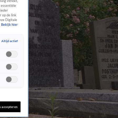
ing intrekt,
 essentiële
 ieder
 op de link
nze Digitale
Bekijk hier
Altijd actief
s accepteren