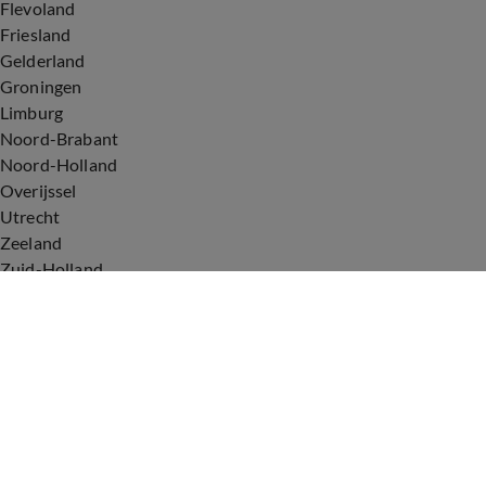
Flevoland
Friesland
Gelderland
Groningen
Limburg
Noord-Brabant
Noord-Holland
Overijssel
Utrecht
Zeeland
Zuid-Holland
Voorwaarden
Over ons
Privacyverklaring
Gebruiksvoorwaarden
Cookieverklaring
Digitale diensten
Cookie instellingen
Upod & Talpa Network