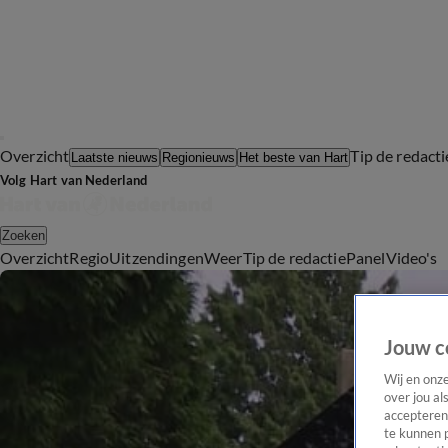
Overzicht
Tip de redacti
Laatste nieuws
Regionieuws
Het beste van Hart
Volg Hart van Nederland
Zoeken
Overzicht
Regio
Uitzendingen
Weer
Tip de redactie
Panel
Video's
Jouw c
Wij en onz
over jou al
accepteren
te kunnen 