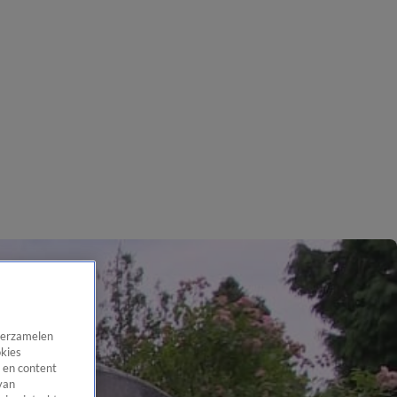
 verzamelen
okies
 en content
van