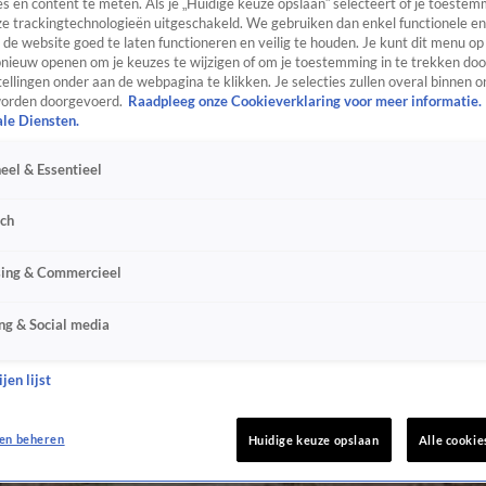
s en content te meten. Als je „Huidige keuze opslaan” selecteert of je toestemm
e trackingtechnologieën uitgeschakeld. We gebruiken dan enkel functionele en
de website goed te laten functioneren en veilig te houden. Je kunt dit menu op
ieuw openen om je keuzes te wijzigen of om je toestemming in te trekken door
ellingen onder aan de webpagina te klikken. Je selecties zullen overal binnen o
orden doorgevoerd.
Raadpleeg onze Cookieverklaring voor meer informatie.
ale Diensten.
eel & Essentieel
sch
sing & Commercieel
ng & Social media
jen lijst
en beheren
Huidige keuze opslaan
Alle cookie