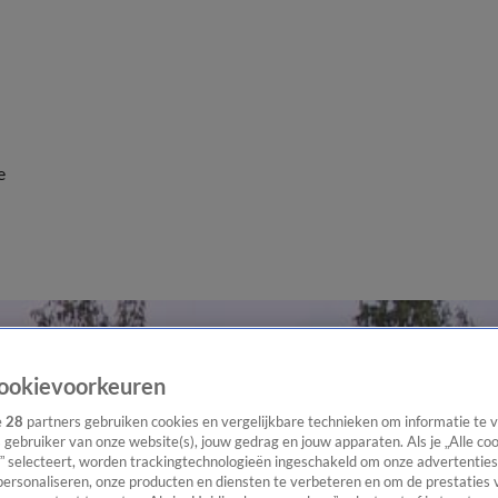
e
ookievoorkeuren
e
28
partners gebruiken cookies en vergelijkbare technieken om informatie te
s gebruiker van onze website(s), jouw gedrag en jouw apparaten. Als je „Alle co
” selecteert, worden trackingtechnologieën ingeschakeld om onze advertenties
personaliseren, onze producten en diensten te verbeteren en om de prestaties 