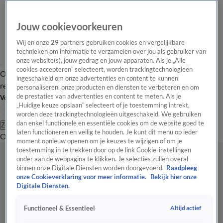
Jouw cookievoorkeuren
Wij en onze
29
partners gebruiken cookies en vergelijkbare
technieken om informatie te verzamelen over jou als gebruiker van
onze website(s), jouw gedrag en jouw apparaten. Als je „Alle
cookies accepteren” selecteert, worden trackingtechnologieën
Overzicht
Tip de
Laatste nieuws
Regionieuws
Het beste van Hart
ingeschakeld om onze advertenties en content te kunnen
redactie
personaliseren, onze producten en diensten te verbeteren en om
de prestaties van advertenties en content te meten. Als je
Volg Hart van Nederland
„Huidige keuze opslaan” selecteert of je toestemming intrekt,
worden deze trackingtechnologieën uitgeschakeld. We gebruiken
dan enkel functionele en essentiële cookies om de website goed te
Zoeken
laten functioneren en veilig te houden. Je kunt dit menu op ieder
Overzicht
Regio
Uitzendingen
Weer
Tip de redactie
Panel
Video's
moment opnieuw openen om je keuzes te wijzigen of om je
toestemming in te trekken door op de link Cookie-instellingen
onder aan de webpagina te klikken. Je selecties zullen overal
binnen onze Digitale Diensten worden doorgevoerd.
Raadpleeg
onze Cookieverklaring voor meer informatie.
Bekijk hier onze
Digitale Diensten.
Altijd actief
Functioneel & Essentieel