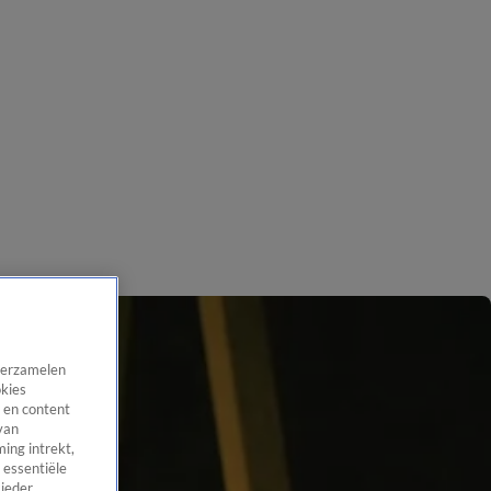
 verzamelen
okies
 en content
van
ing intrekt,
 essentiële
 ieder