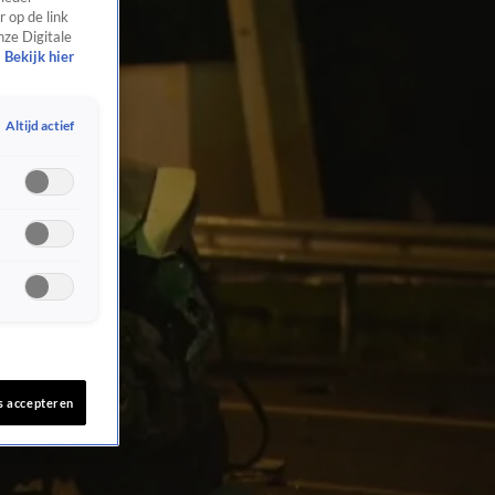
 op de link
nze Digitale
Bekijk hier
Altijd actief
s accepteren