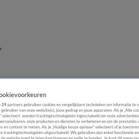
e
ookievoorkeuren
e
29
partners gebruiken cookies en vergelijkbare technieken om informatie te
s gebruiker van onze website(s), jouw gedrag en jouw apparaten. Als je „Alle co
” selecteert, worden trackingtechnologieën ingeschakeld om onze advertenties
personaliseren, onze producten en diensten te verbeteren en om de prestaties 
s en content te meten. Als je „Huidige keuze opslaan” selecteert of je toestemm
e trackingtechnologieën uitgeschakeld. We gebruiken dan enkel functionele en
de website goed te laten functioneren en veilig te houden. Je kunt dit menu op