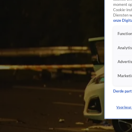
moment opn
Cookie-inst
Diensten w
onze Digit
Function
Analyti
Adverti
Marketi
Derde parti
Voorkeur