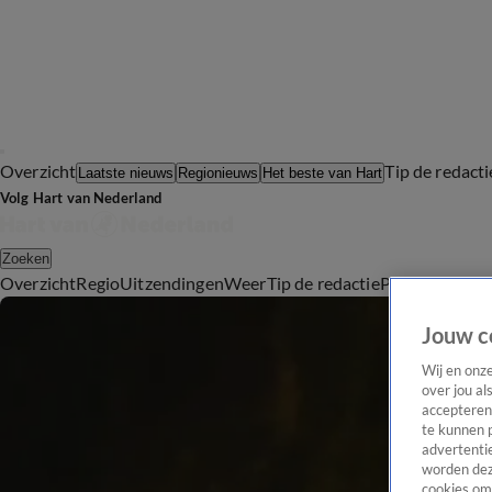
Overzicht
Tip de redacti
Laatste nieuws
Regionieuws
Het beste van Hart
Volg Hart van Nederland
Zoeken
Overzicht
Regio
Uitzendingen
Weer
Tip de redactie
Panel
Video's
Jouw c
Wij en onz
over jou al
accepteren
te kunnen 
advertentie
worden dez
cookies om 