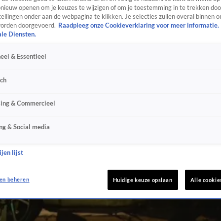
ieuw openen om je keuzes te wijzigen of om je toestemming in te trekken door
ellingen onder aan de webpagina te klikken. Je selecties zullen overal binnen o
orden doorgevoerd.
Raadpleeg onze Cookieverklaring voor meer informatie.
ale Diensten.
eel & Essentieel
sch
sing & Commercieel
ng & Social media
jen lijst
en beheren
Huidige keuze opslaan
Alle cookie