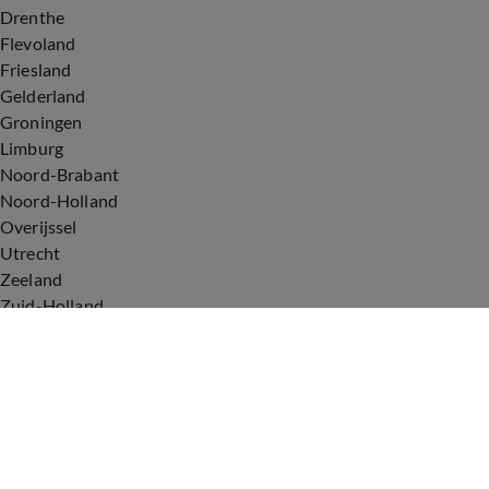
Drenthe
Flevoland
Friesland
Gelderland
Groningen
Limburg
Noord-Brabant
Noord-Holland
Overijssel
Utrecht
Zeeland
Zuid-Holland
Voorwaarden
Over ons
Privacyverklaring
Gebruiksvoorwaarden
Cookieverklaring
Digitale diensten
Cookie instellingen