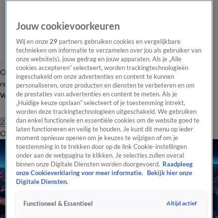
Jouw cookievoorkeuren
Wij en onze
29
partners gebruiken cookies en vergelijkbare
technieken om informatie te verzamelen over jou als gebruiker van
onze website(s), jouw gedrag en jouw apparaten. Als je „Alle
cookies accepteren” selecteert, worden trackingtechnologieën
Overzicht
Tip de
Laatste nieuws
Regionieuws
Het beste van Hart
ingeschakeld om onze advertenties en content te kunnen
redactie
personaliseren, onze producten en diensten te verbeteren en om
de prestaties van advertenties en content te meten. Als je
Volg Hart van Nederland
„Huidige keuze opslaan” selecteert of je toestemming intrekt,
worden deze trackingtechnologieën uitgeschakeld. We gebruiken
dan enkel functionele en essentiële cookies om de website goed te
Zoeken
laten functioneren en veilig te houden. Je kunt dit menu op ieder
Overzicht
Regio
Uitzendingen
Weer
Tip de redactie
Panel
Video's
moment opnieuw openen om je keuzes te wijzigen of om je
toestemming in te trekken door op de link Cookie-instellingen
onder aan de webpagina te klikken. Je selecties zullen overal
binnen onze Digitale Diensten worden doorgevoerd.
Raadpleeg
onze Cookieverklaring voor meer informatie.
Bekijk hier onze
Digitale Diensten.
Altijd actief
Functioneel & Essentieel