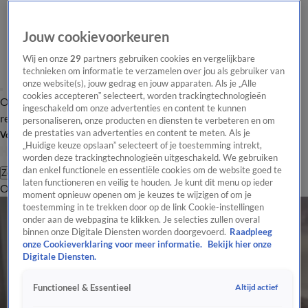
Jouw cookievoorkeuren
Wij en onze
29
partners gebruiken cookies en vergelijkbare
technieken om informatie te verzamelen over jou als gebruiker van
onze website(s), jouw gedrag en jouw apparaten. Als je „Alle
cookies accepteren” selecteert, worden trackingtechnologieën
Overzicht
Tip de
Laatste nieuws
Regionieuws
Het beste van Hart
ingeschakeld om onze advertenties en content te kunnen
redactie
personaliseren, onze producten en diensten te verbeteren en om
de prestaties van advertenties en content te meten. Als je
Volg Hart van Nederland
„Huidige keuze opslaan” selecteert of je toestemming intrekt,
worden deze trackingtechnologieën uitgeschakeld. We gebruiken
dan enkel functionele en essentiële cookies om de website goed te
Zoeken
laten functioneren en veilig te houden. Je kunt dit menu op ieder
Overzicht
Regio
Uitzendingen
Weer
Tip de redactie
Panel
Video's
moment opnieuw openen om je keuzes te wijzigen of om je
toestemming in te trekken door op de link Cookie-instellingen
onder aan de webpagina te klikken. Je selecties zullen overal
binnen onze Digitale Diensten worden doorgevoerd.
Raadpleeg
onze Cookieverklaring voor meer informatie.
Bekijk hier onze
Digitale Diensten.
Altijd actief
Functioneel & Essentieel