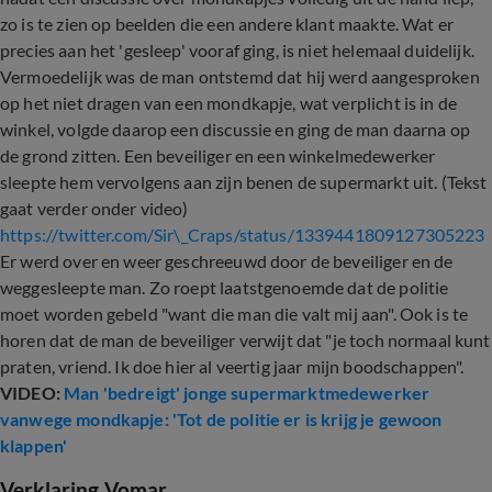
zo is te zien op beelden die een andere klant maakte. Wat er
precies aan het 'gesleep' vooraf ging, is niet helemaal duidelijk.
Vermoedelijk was de man ontstemd dat hij werd aangesproken
op het niet dragen van een mondkapje, wat verplicht is in de
winkel, volgde daarop een discussie en ging de man daarna op
de grond zitten. Een beveiliger en een winkelmedewerker
sleepte hem vervolgens aan zijn benen de supermarkt uit. (Tekst
gaat verder onder video)
https://twitter.com/Sir\_Craps/status/1339441809127305223
Er werd over en weer geschreeuwd door de beveiliger en de
weggesleepte man. Zo roept laatstgenoemde dat de politie
moet worden gebeld "want die man die valt mij aan". Ook is te
horen dat de man de beveiliger verwijt dat "je toch normaal kunt
praten, vriend. Ik doe hier al veertig jaar mijn boodschappen".
VIDEO:
Man 'bedreigt' jonge supermarktmedewerker
vanwege mondkapje: 'Tot de politie er is krijg je gewoon
klappen'
Verklaring Vomar