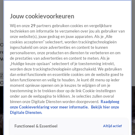
Jouw cookievoorkeuren
Wij en onze
29
partners gebruiken cookies en vergelijkbare
technieken om informatie te verzamelen over jou als gebruiker van
onze website(s), jouw gedrag en jouw apparaten. Als je „Alle
cookies accepteren” selecteert, worden trackingtechnologieën
Overzicht
Tip de
Laatste nieuws
Regionieuws
Het beste van Hart
ingeschakeld om onze advertenties en content te kunnen
redactie
personaliseren, onze producten en diensten te verbeteren en om
de prestaties van advertenties en content te meten. Als je
Volg Hart van Nederland
„Huidige keuze opslaan” selecteert of je toestemming intrekt,
worden deze trackingtechnologieën uitgeschakeld. We gebruiken
dan enkel functionele en essentiële cookies om de website goed te
Zoeken
laten functioneren en veilig te houden. Je kunt dit menu op ieder
Overzicht
Regio
Uitzendingen
Weer
Tip de redactie
Panel
Video's
moment opnieuw openen om je keuzes te wijzigen of om je
toestemming in te trekken door op de link Cookie-instellingen
onder aan de webpagina te klikken. Je selecties zullen overal
binnen onze Digitale Diensten worden doorgevoerd.
Raadpleeg
onze Cookieverklaring voor meer informatie.
Bekijk hier onze
Digitale Diensten.
Altijd actief
Functioneel & Essentieel