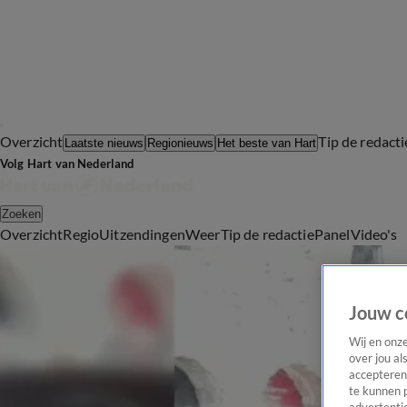
Overzicht
Tip de redacti
Laatste nieuws
Regionieuws
Het beste van Hart
Volg Hart van Nederland
Zoeken
Overzicht
Regio
Uitzendingen
Weer
Tip de redactie
Panel
Video's
Jouw c
Wij en onz
over jou al
accepteren
te kunnen 