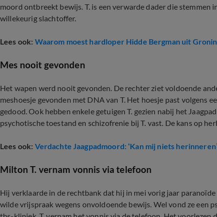
moord ontbreekt bewijs. T. is een verwarde dader die stemmen in
willekeurig slachtoffer.
Lees ook:
Waarom moest hardloper Hidde Bergman uit Groni
Mes nooit gevonden
Het wapen werd nooit gevonden. De rechter ziet voldoende ande
meshoesje gevonden met DNA van T. Het hoesje past volgens ee
gedood. Ook hebben enkele getuigen T. gezien nabij het Jaagpad
psychotische toestand en schizofrenie bij T. vast. De kans op he
Lees ook:
Verdachte Jaagpadmoord: ‘Kan mij niets herinneren
Milton T. vernam vonnis via telefoon
Hij verklaarde in de rechtbank dat hij in mei vorig jaar paranoïd
wilde vrijspraak wegens onvoldoende bewijs. Wel vond ze een ps
tbs-kliniek. T. vernam het vonnis via de telefoon. Het voorlezen