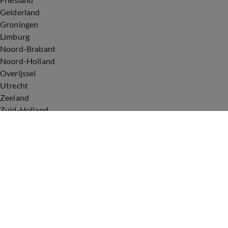
Gelderland
Groningen
Limburg
Noord-Brabant
Noord-Holland
Overijssel
Utrecht
Zeeland
Zuid-Holland
Voorwaarden
Over ons
Privacyverklaring
Gebruiksvoorwaarden
Cookieverklaring
Digitale diensten
Cookie instellingen
Upod & Talpa Network
Adverteren