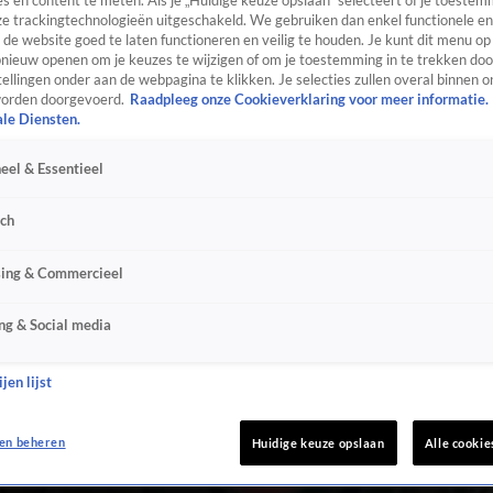
s en content te meten. Als je „Huidige keuze opslaan” selecteert of je toestemm
e trackingtechnologieën uitgeschakeld. We gebruiken dan enkel functionele en
de website goed te laten functioneren en veilig te houden. Je kunt dit menu op
ieuw openen om je keuzes te wijzigen of om je toestemming in te trekken door
ellingen onder aan de webpagina te klikken. Je selecties zullen overal binnen o
orden doorgevoerd.
Raadpleeg onze Cookieverklaring voor meer informatie.
ale Diensten.
eel & Essentieel
sch
sing & Commercieel
ng & Social media
jen lijst
en beheren
Huidige keuze opslaan
Alle cookie