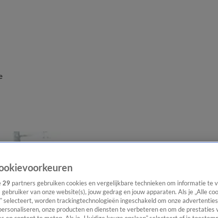
e
ookievoorkeuren
e
29
partners gebruiken cookies en vergelijkbare technieken om informatie te
s gebruiker van onze website(s), jouw gedrag en jouw apparaten. Als je „Alle co
” selecteert, worden trackingtechnologieën ingeschakeld om onze advertenties
personaliseren, onze producten en diensten te verbeteren en om de prestaties 