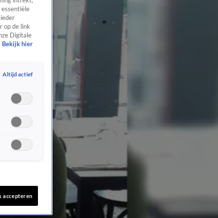
ing intrekt,
 essentiële
 ieder
 op de link
nze Digitale
Bekijk hier
Altijd actief
s accepteren