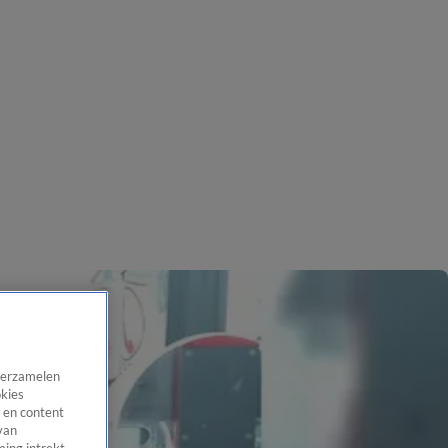
 verzamelen
okies
 en content
van