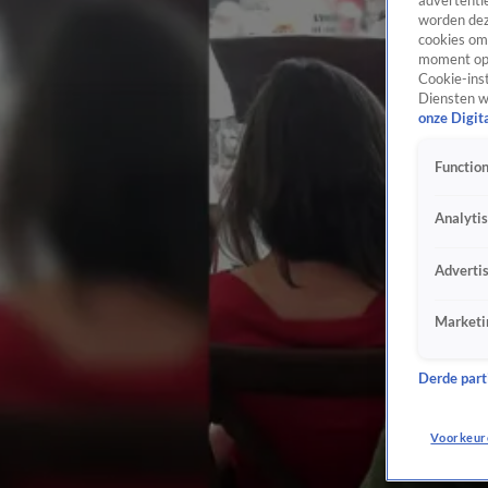
advertentie
worden dez
cookies om 
moment opn
Cookie-inst
Diensten w
onze Digit
Function
Analyti
Adverti
Marketi
Derde parti
Voorkeur