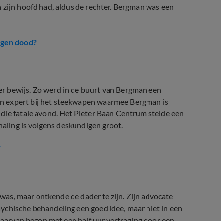
 zijn hoofd had, aldus de rechter. Bergman was een
ngen dood?
r bewijs. Zo werd in de buurt van Bergman een
n expert bij het steekwapen waarmee Bergman is
 die fatale avond. Het Pieter Baan Centrum stelde een
rhaling is volgens deskundigen groot.
’
e was, maar ontkende de dader te zijn. Zijn advocate
ychische behandeling een goed idee, maar niet in een
 daarvan begon met een half uur vertraging door een