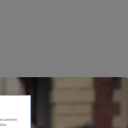
 verzamelen
okies