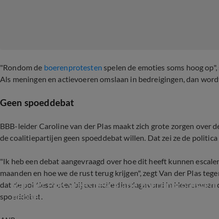
"Rondom de
boerenprotesten
spelen de emoties soms hoog op", st
Als meningen en actievoeren omslaan in bedreigingen, dan wordt
Geen spoeddebat
BBB-leider Caroline van der Plas maakt zich grote zorgen over de
de coalitiepartijen geen spoeddebat willen. Dat zei ze de politica
"Ik heb een debat aangevraagd over hoe dit heeft kunnen escal
maanden en hoe we de rust terug krijgen", zegt Van der Plas teg
Van der Plas vreest escalatie boerenprotesten: 
dat de politieschoten bij een actie dinsdagavond in Heerenveen 
hebben?'
spoeddebat.