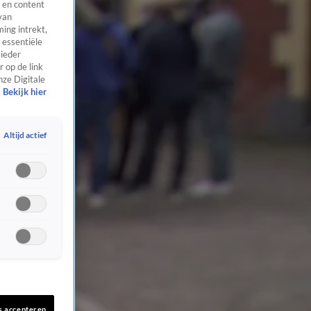
 en content
van
ing intrekt,
 essentiële
 ieder
 op de link
nze Digitale
Bekijk hier
Altijd actief
s accepteren