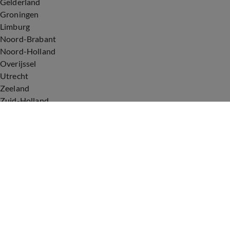
Gelderland
Groningen
Limburg
Noord-Brabant
Noord-Holland
Overijssel
Utrecht
Zeeland
Zuid-Holland
Voorwaarden
Over ons
Privacyverklaring
Gebruiksvoorwaarden
Cookieverklaring
Digitale diensten
Cookie instellingen
Upod & Talpa Network
Adverteren
Vacatures