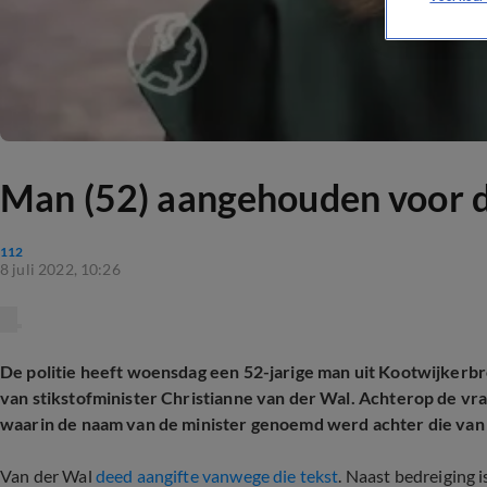
Man (52) aangehouden voor d
112
8 juli 2022, 10:26
De politie heeft woensdag een 52-jarige man uit Kootwijker
van stikstofminister Christianne van der Wal. Achterop de v
waarin de naam van de minister genoemd werd achter die va
Van der Wal
deed aangifte vanwege die tekst
. Naast bedreiging i