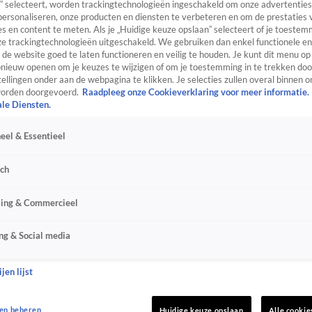
” selecteert, worden trackingtechnologieën ingeschakeld om onze advertenties
personaliseren, onze producten en diensten te verbeteren en om de prestaties 
s en content te meten. Als je „Huidige keuze opslaan” selecteert of je toestemm
e trackingtechnologieën uitgeschakeld. We gebruiken dan enkel functionele en
de website goed te laten functioneren en veilig te houden. Je kunt dit menu op
ieuw openen om je keuzes te wijzigen of om je toestemming in te trekken door
ellingen onder aan de webpagina te klikken. Je selecties zullen overal binnen o
orden doorgevoerd.
Raadpleeg onze Cookieverklaring voor meer informatie.
ale Diensten.
eel & Essentieel
sch
sing & Commercieel
ng & Social media
jen lijst
en beheren
Huidige keuze opslaan
Alle cookie