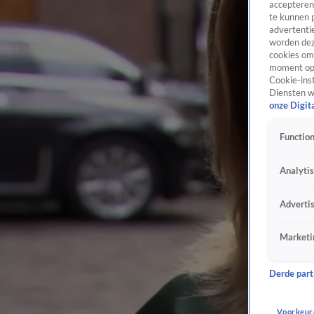
accepteren
te kunnen 
advertentie
worden dez
cookies om 
moment opn
Cookie-inst
Diensten w
onze Digit
Function
Analyti
Adverti
Marketi
Derde parti
Voorkeur