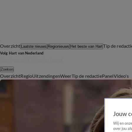
Overzicht
Tip de redacti
Laatste nieuws
Regionieuws
Het beste van Hart
Volg Hart van Nederland
Zoeken
Overzicht
Regio
Uitzendingen
Weer
Tip de redactie
Panel
Video's
Jouw c
Wij en onz
over jou al