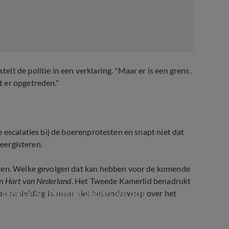
elt de politie in een verklaring. "Maar er is een grens.
 er opgetreden."
 escalaties bij de boerenprotesten en snapt niet dat
 eergisteren.
eren. Welke gevolgen dat kan hebben voor de komende
en
Hart van Nederland
. Het Tweede Kamerlid benadrukt
'Hoeveel signalen willen we nog 
de aanleiding is, maar niet het onderwerp over het