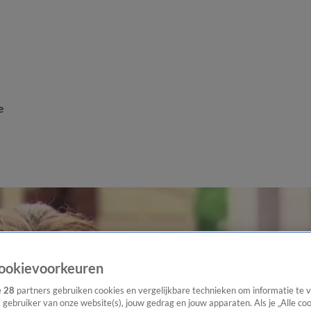
e
ookievoorkeuren
e
28
partners gebruiken cookies en vergelijkbare technieken om informatie te
s gebruiker van onze website(s), jouw gedrag en jouw apparaten. Als je „Alle co