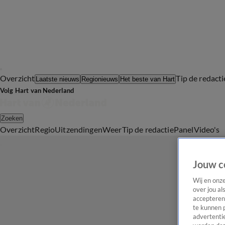
Overzicht
Tip de redacti
Laatste nieuws
Regionieuws
Het beste van Hart
Volg Hart van Nederland
Zoeken
Overzicht
Regio
Uitzendingen
Weer
Tip de redactie
Panel
Video's
Jouw c
Wij en onz
over jou al
accepteren
te kunnen 
advertentie