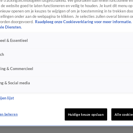
e trackingtechnologieën uitgeschakeld. We gebruiken dan enkel functionele en
de website goed te laten functioneren en veilig te houden. Je kunt dit menu op
ieuw openen om je keuzes te wijzigen of om je toestemming in te trekken door
ellingen onder aan de webpagina te klikken. Je selecties zullen overal binnen o
orden doorgevoerd.
Raadpleeg onze Cookieverklaring voor meer informatie.
ale Diensten.
eel & Essentieel
sch
sing & Commercieel
ng & Social media
jen lijst
en beheren
Huidige keuze opslaan
Alle cookie