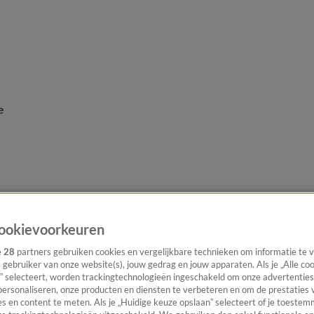
e
ookievoorkeuren
e
28
partners gebruiken cookies en vergelijkbare technieken om informatie te
s gebruiker van onze website(s), jouw gedrag en jouw apparaten. Als je „Alle co
” selecteert, worden trackingtechnologieën ingeschakeld om onze advertenties
personaliseren, onze producten en diensten te verbeteren en om de prestaties 
s en content te meten. Als je „Huidige keuze opslaan” selecteert of je toestemm