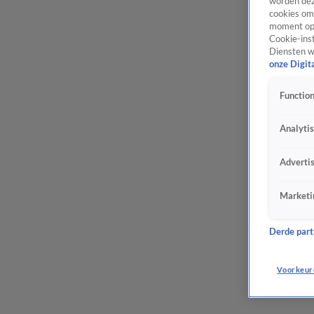
worden dez
cookies om 
moment opn
Cookie-inst
Diensten w
onze Digit
Function
Analyti
Adverti
Marketi
Derde parti
Voorkeur