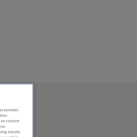
 verzamelen
okies
 en content
van
ing intrekt,