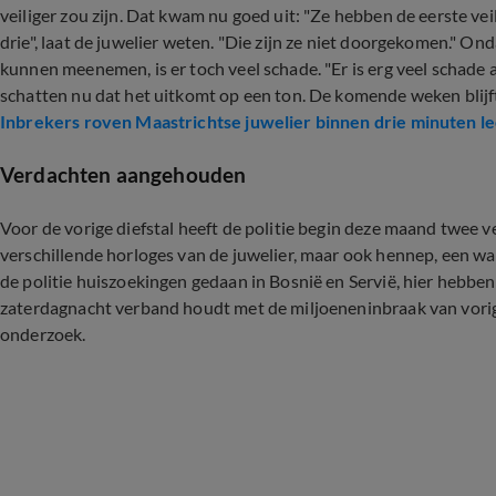
veiliger zou zijn. Dat kwam nu goed uit: "Ze hebben de eerste v
drie", laat de juwelier weten. "Die zijn ze niet doorgekomen." O
kunnen meenemen, is er toch veel schade. "Er is erg veel schade 
schatten nu dat het uitkomt op een ton. De komende weken blijft 
Inbrekers roven Maastrichtse juwelier binnen drie minuten l
Verdachten aangehouden
Voor de vorige diefstal heeft de politie begin deze maand twe
verschillende horloges van de juwelier, maar ook hennep, een wa
de politie huiszoekingen gedaan in Bosnië en Servië, hier heb
zaterdagnacht verband houdt met de miljoeneninbraak van vorig ja
onderzoek.