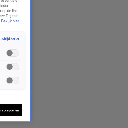
 essentiële
 ieder
 op de link
nze Digitale
Bekijk hier
Altijd actief
s accepteren