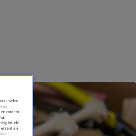
 verzamelen
okies
 en content
van
ing intrekt,
 essentiële
 ieder