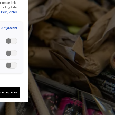
 op de link
nze Digitale
Bekijk hier
Altijd actief
s accepteren