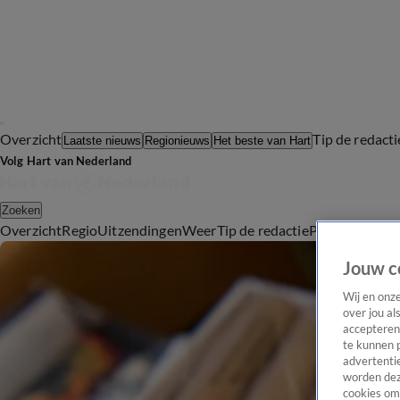
Overzicht
Tip de redacti
Laatste nieuws
Regionieuws
Het beste van Hart
Volg Hart van Nederland
Zoeken
Overzicht
Regio
Uitzendingen
Weer
Tip de redactie
Panel
Video's
Jouw c
Wij en onz
over jou al
accepteren
te kunnen 
advertentie
worden dez
cookies om 