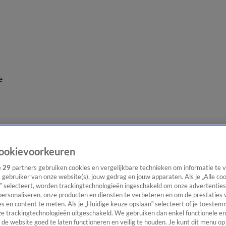
e
ookievoorkeuren
e
29
partners gebruiken cookies en vergelijkbare technieken om informatie te
s gebruiker van onze website(s), jouw gedrag en jouw apparaten. Als je „Alle co
” selecteert, worden trackingtechnologieën ingeschakeld om onze advertenties
personaliseren, onze producten en diensten te verbeteren en om de prestaties 
s en content te meten. Als je „Huidige keuze opslaan” selecteert of je toestemm
e trackingtechnologieën uitgeschakeld. We gebruiken dan enkel functionele en
de website goed te laten functioneren en veilig te houden. Je kunt dit menu op