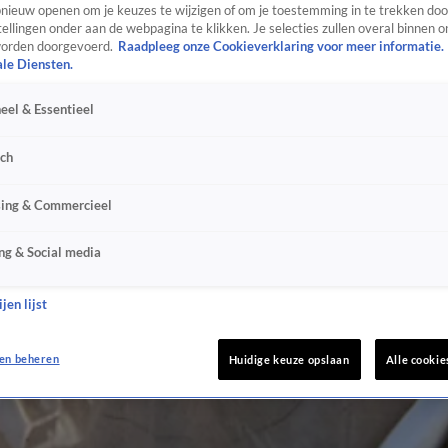
ieuw openen om je keuzes te wijzigen of om je toestemming in te trekken door
ellingen onder aan de webpagina te klikken. Je selecties zullen overal binnen o
orden doorgevoerd.
Raadpleeg onze Cookieverklaring voor meer informatie.
ale Diensten.
eel & Essentieel
sch
sing & Commercieel
ng & Social media
jen lijst
en beheren
Huidige keuze opslaan
Alle cookie