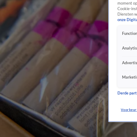
moment opn
Cookie-inst
Diensten w
onze Digit
Function
Analyti
Adverti
Marketi
Derde parti
Voorkeur