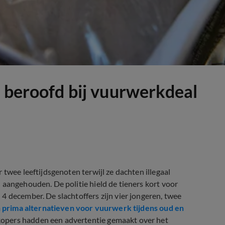
n beroofd bij vuurwerkdeal
 twee leeftijdsgenoten terwijl ze dachten illegaal
 aangehouden. De politie hield de tieners kort voor
4 december. De slachtoffers zijn vier jongeren, twee
jn prima alternatieven voor vuurwerk tijdens oud en
opers hadden een advertentie gemaakt over het