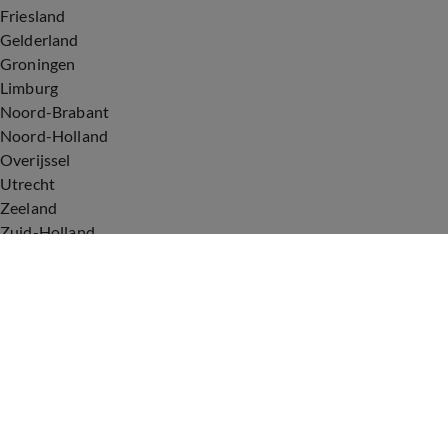
Friesland
Gelderland
Groningen
Limburg
Noord-Brabant
Noord-Holland
Overijssel
Utrecht
Zeeland
Zuid-Holland
Voorwaarden
Over ons
Privacyverklaring
Gebruiksvoorwaarden
Cookieverklaring
Digitale diensten
Cookie instellingen
Upod & Talpa Network
Adverteren