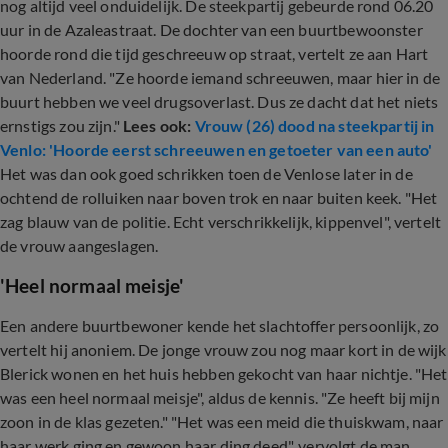
nog altijd veel onduidelijk. De steekpartij gebeurde rond 06.20
uur in de Azaleastraat. De dochter van een buurtbewoonster
hoorde rond die tijd geschreeuw op straat, vertelt ze aan Hart
van Nederland. "Ze hoorde iemand schreeuwen, maar hier in de
buurt hebben we veel drugsoverlast. Dus ze dacht dat het niets
ernstigs zou zijn."
Lees ook:
Vrouw (26) dood na steekpartij in
Venlo: 'Hoorde eerst schreeuwen en getoeter van een auto'
Het was dan ook goed schrikken toen de Venlose later in de
ochtend de rolluiken naar boven trok en naar buiten keek. "Het
zag blauw van de politie. Echt verschrikkelijk, kippenvel", vertelt
de vrouw aangeslagen.
'Heel normaal meisje'
Een andere buurtbewoner kende het slachtoffer persoonlijk, zo
vertelt hij anoniem. De jonge vrouw zou nog maar kort in de wijk
Blerick wonen en het huis hebben gekocht van haar nichtje. "Het
was een heel normaal meisje", aldus de kennis. "Ze heeft bij mijn
zoon in de klas gezeten." "Het was een meid die thuiskwam, naar
haar werk ging en gewoon haar ding deed", vervolgt de man.