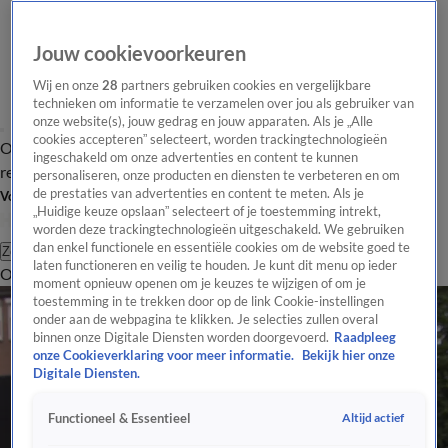
Jouw cookievoorkeuren
Wij en onze
28
partners gebruiken cookies en vergelijkbare
technieken om informatie te verzamelen over jou als gebruiker van
onze website(s), jouw gedrag en jouw apparaten. Als je „Alle
cookies accepteren” selecteert, worden trackingtechnologieën
Overzicht
Tip de
Laatste nieuws
Regionieuws
Het beste van Hart
ingeschakeld om onze advertenties en content te kunnen
redactie
personaliseren, onze producten en diensten te verbeteren en om
de prestaties van advertenties en content te meten. Als je
Volg Hart van Nederland
„Huidige keuze opslaan” selecteert of je toestemming intrekt,
worden deze trackingtechnologieën uitgeschakeld. We gebruiken
dan enkel functionele en essentiële cookies om de website goed te
Zoeken
laten functioneren en veilig te houden. Je kunt dit menu op ieder
Overzicht
Regio
Uitzendingen
Weer
Tip de redactie
Panel
Video's
moment opnieuw openen om je keuzes te wijzigen of om je
toestemming in te trekken door op de link Cookie-instellingen
onder aan de webpagina te klikken. Je selecties zullen overal
binnen onze Digitale Diensten worden doorgevoerd.
Raadpleeg
onze Cookieverklaring voor meer informatie.
Bekijk hier onze
Digitale Diensten.
Altijd actief
Functioneel & Essentieel