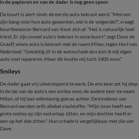
in de papieren en van de dader is nog geen spoor.
De buurt is alert sinds de eerste auto bekrast werd. "Mensen
zijn bang voor hun auto geworden, wie is de volgende?", vraagt
buurtbewoner Bernard van Koot zich af.
"Het is natuurlijk heel
triest. Er zijn zoveel auto's bekrast in onze buurt", zegt Dave de
Graaff, wiens auto is bekrast met de naam Milan, tegen
Hart van
Nederland
. "Gelukkig zit in de autoschade dus kon ik mij eigen
auto snel repareren. Maar dit kostte mij toch 1400 euro."
Smileys
De dader gaat vrij uiteenlopend te werk. De ene keer zet hij diep
in de lak van de auto's een smiley neer, de andere keer de naam
Milan, of hij laat willekeurig gekras achter. De kinderen van
Bernard werden zelfs allebei slachtoffer. "Mijn zoon heeft een
grote smiley op zijn motorkap zitten, en mijn dochter heeft er
een op het dak zitten." Hun schade is vergelijkbaar met die van
Dave.