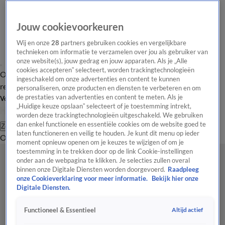
Jouw cookievoorkeuren
Wij en onze
28
partners gebruiken cookies en vergelijkbare
technieken om informatie te verzamelen over jou als gebruiker van
onze website(s), jouw gedrag en jouw apparaten. Als je „Alle
cookies accepteren” selecteert, worden trackingtechnologieën
Overzicht
Tip de
Laatste nieuws
Regionieuws
Het beste van Hart
ingeschakeld om onze advertenties en content te kunnen
redactie
personaliseren, onze producten en diensten te verbeteren en om
de prestaties van advertenties en content te meten. Als je
Volg Hart van Nederland
„Huidige keuze opslaan” selecteert of je toestemming intrekt,
worden deze trackingtechnologieën uitgeschakeld. We gebruiken
dan enkel functionele en essentiële cookies om de website goed te
Zoeken
laten functioneren en veilig te houden. Je kunt dit menu op ieder
Overzicht
Regio
Uitzendingen
Weer
Tip de redactie
Panel
Video's
moment opnieuw openen om je keuzes te wijzigen of om je
toestemming in te trekken door op de link Cookie-instellingen
onder aan de webpagina te klikken. Je selecties zullen overal
binnen onze Digitale Diensten worden doorgevoerd.
Raadpleeg
onze Cookieverklaring voor meer informatie.
Bekijk hier onze
Digitale Diensten.
Altijd actief
Functioneel & Essentieel