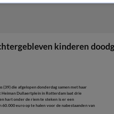
achtergebleven kinderen dood
s (39) die afgelopen donderdag samen met haar
t
Heiman Dullaertplein in Rotterdam
laat drie
n hart onder de riem te steken is er een
n 60.000 euro op te halen voor de nabestaanden van