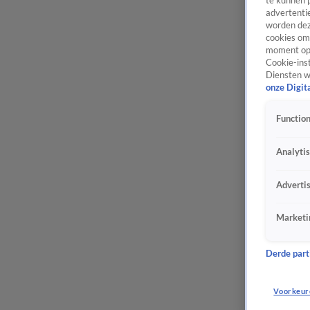
te kunnen 
advertentie
worden dez
cookies om 
moment opn
Cookie-inst
Diensten w
onze Digit
Function
Analyti
Adverti
Marketi
Derde parti
Voorkeur