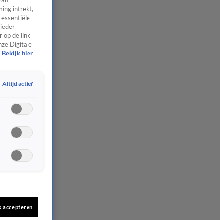
van
ing intrekt,
 essentiële
 ieder
 op de link
nze Digitale
Bekijk hier
Altijd actief
s accepteren