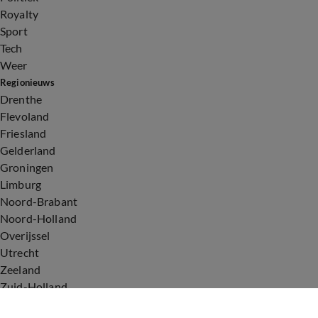
Royalty
Sport
Tech
Weer
Regionieuws
Drenthe
Flevoland
Friesland
Gelderland
Groningen
Limburg
Noord-Brabant
Noord-Holland
Overijssel
Utrecht
Zeeland
Zuid-Holland
Voorwaarden