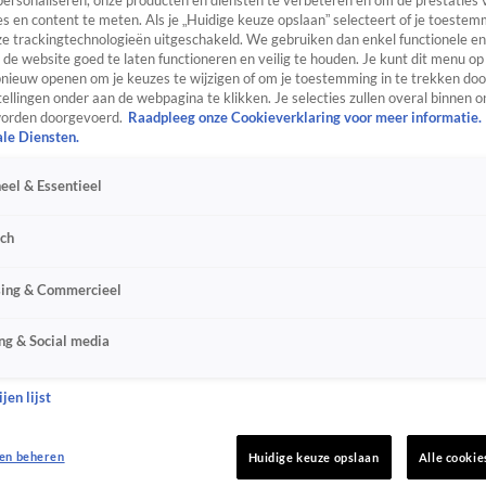
personaliseren, onze producten en diensten te verbeteren en om de prestaties 
s en content te meten. Als je „Huidige keuze opslaan” selecteert of je toestemm
e trackingtechnologieën uitgeschakeld. We gebruiken dan enkel functionele en
de website goed te laten functioneren en veilig te houden. Je kunt dit menu op
ieuw openen om je keuzes te wijzigen of om je toestemming in te trekken door
ellingen onder aan de webpagina te klikken. Je selecties zullen overal binnen o
orden doorgevoerd.
Raadpleeg onze Cookieverklaring voor meer informatie.
ale Diensten.
eel & Essentieel
sch
sing & Commercieel
ng & Social media
jen lijst
en beheren
Huidige keuze opslaan
Alle cookie