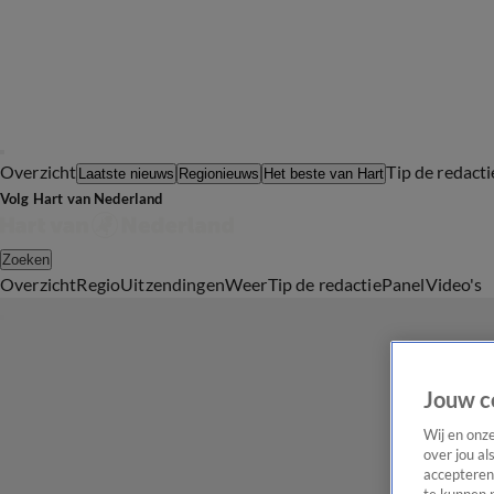
Overzicht
Tip de redacti
Laatste nieuws
Regionieuws
Het beste van Hart
Volg Hart van Nederland
Zoeken
Overzicht
Regio
Uitzendingen
Weer
Tip de redactie
Panel
Video's
Jouw c
Wij en onz
over jou al
accepteren