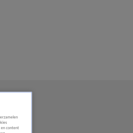
 verzamelen
okies
 en content