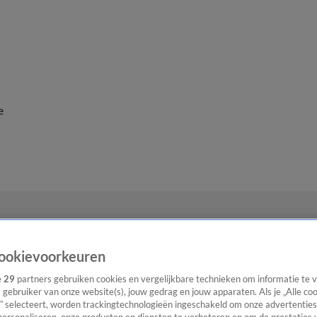
e
ookievoorkeuren
e
29
partners gebruiken cookies en vergelijkbare technieken om informatie te
s gebruiker van onze website(s), jouw gedrag en jouw apparaten. Als je „Alle co
” selecteert, worden trackingtechnologieën ingeschakeld om onze advertenties