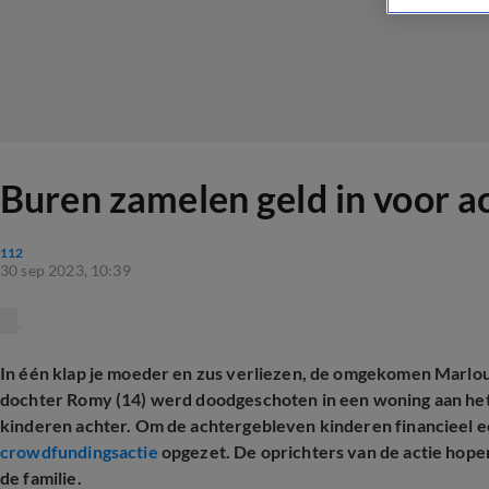
Buren zamelen geld in voor 
112
30 sep 2023, 10:39
In één klap je moeder en zus verliezen, de omgekomen Marlou
dochter Romy (14) werd doodgeschoten in een woning aan he
kinderen achter. Om de achtergebleven kinderen financieel ee
crowdfundingsactie
opgezet.
De oprichters van de actie hope
de familie.