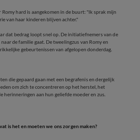
r Romy hard is aangekomen in de buurt: "
Ik sprak mijn
ie van haar kinderen blijven achter."
r dat bedrag loopt snel op. De initiatiefnemers van de
ks naar de familie gaat. De tweelingzus van Romy en
schrikkelijke gebeurtenissen van afgelopen donderdag.
asten die gepaard gaan met een begrafenis en dergelijk
eden om zich te concentreren op het herstel, het
e herinneringen aan hun geliefde moeder en zus.
: wat is het en moeten we ons zorgen maken?