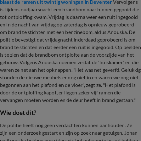
blaast de ramen uit twintig woningen in Deventer
Vervolgens
is tijdens oudjaarsnacht een brandbom naar binnen gegooid die
tot ontploffing kwam. Vrijdag is daarna weer een ruit ingegooid
en in de nacht van vrijdag op zaterdag is opnieuw geprobeerd
om brand te stichten met een benzinebom, aldus Anouska. De
politie bevestigt dat vrijdagnacht inderdaad geprobeerd is om
brand te stichten en dat eerder een ruit is ingegooid. Op beelden
is te zien dat de brandbom ontplofte aan de voorzijde van het
gebouw. Volgens Anouska noemen ze dat de 'huiskamer', en die
waren ze net aan het opknappen. "Het was net geverfd. Gelukkig
stonden de nieuwe meubels er nog niet in en waren we nog niet
begonnen aan het plafond en de vloer", zegt ze. "Het plafond is
door de ontploffing kapot, er liggen zeker vijf ramen die
vervangen moeten worden en de deur heeft in brand gestaan."
Wie doet dit?
De politie heeft nog geen verdachten kunnen aanhouden. Ze
zijn een onderzoek gestart en zijn op zoek naar getuigen. Johan
en Anouska hebben geen idee wie het gebouw in brand hebben