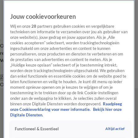
Jouw cookievoorkeuren
Wij en onze
28
partners gebruiken cookies en vergelijkbare
technieken om informatie te verzamelen over jou als gebruiker van
onze website(s), jouw gedrag en jouw apparaten. Als je „Alle
cookies accepteren” selecteert, worden trackingtechnologieën
Overzicht
Tip de
Laatste nieuws
Regionieuws
Het beste van Hart
ingeschakeld om onze advertenties en content te kunnen
redactie
personaliseren, onze producten en diensten te verbeteren en om
de prestaties van advertenties en content te meten. Als je
Volg Hart van Nederland
„Huidige keuze opslaan” selecteert of je toestemming intrekt,
worden deze trackingtechnologieën uitgeschakeld. We gebruiken
dan enkel functionele en essentiële cookies om de website goed te
Zoeken
laten functioneren en veilig te houden. Je kunt dit menu op ieder
Overzicht
Regio
Uitzendingen
Weer
Tip de redactie
Panel
Video's
moment opnieuw openen om je keuzes te wijzigen of om je
toestemming in te trekken door op de link Cookie-instellingen
onder aan de webpagina te klikken. Je selecties zullen overal
binnen onze Digitale Diensten worden doorgevoerd.
Raadpleeg
onze Cookieverklaring voor meer informatie.
Bekijk hier onze
Digitale Diensten.
Altijd actief
Functioneel & Essentieel