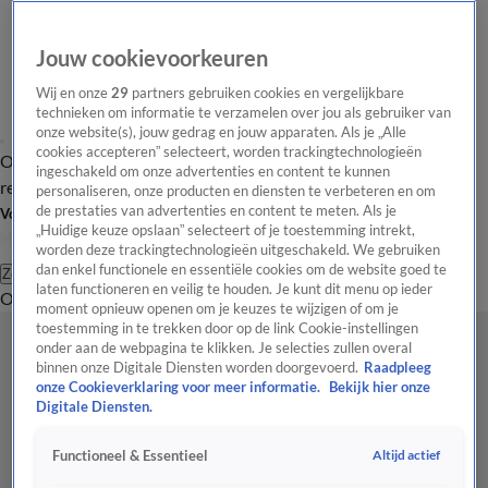
Jouw cookievoorkeuren
Wij en onze
29
partners gebruiken cookies en vergelijkbare
technieken om informatie te verzamelen over jou als gebruiker van
onze website(s), jouw gedrag en jouw apparaten. Als je „Alle
cookies accepteren” selecteert, worden trackingtechnologieën
Overzicht
Tip de
Laatste nieuws
Regionieuws
Het beste van Hart
ingeschakeld om onze advertenties en content te kunnen
redactie
personaliseren, onze producten en diensten te verbeteren en om
de prestaties van advertenties en content te meten. Als je
Volg Hart van Nederland
„Huidige keuze opslaan” selecteert of je toestemming intrekt,
worden deze trackingtechnologieën uitgeschakeld. We gebruiken
dan enkel functionele en essentiële cookies om de website goed te
Zoeken
laten functioneren en veilig te houden. Je kunt dit menu op ieder
Overzicht
Regio
Uitzendingen
Weer
Tip de redactie
Panel
Video's
moment opnieuw openen om je keuzes te wijzigen of om je
toestemming in te trekken door op de link Cookie-instellingen
onder aan de webpagina te klikken. Je selecties zullen overal
binnen onze Digitale Diensten worden doorgevoerd.
Raadpleeg
onze Cookieverklaring voor meer informatie.
Bekijk hier onze
Digitale Diensten.
Altijd actief
Functioneel & Essentieel