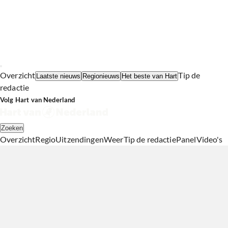
Overzicht
Tip de
Laatste nieuws
Regionieuws
Het beste van Hart
redactie
Volg Hart van Nederland
Zoeken
Overzicht
Regio
Uitzendingen
Weer
Tip de redactie
Panel
Video's