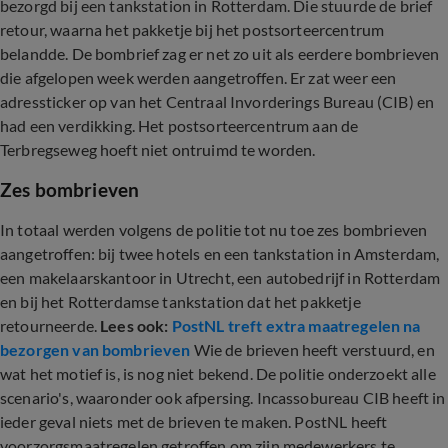
bezorgd bij een tankstation in Rotterdam. Die stuurde de brief
retour, waarna het pakketje bij het postsorteercentrum
belandde. De bombrief zag er net zo uit als eerdere bombrieven
die afgelopen week werden aangetroffen. Er zat weer een
adressticker op van het Centraal Invorderings Bureau (CIB) en
had een verdikking. Het postsorteercentrum aan de
Terbregseweg hoeft niet ontruimd te worden.
Zes bombrieven
In totaal werden volgens de politie tot nu toe zes bombrieven
aangetroffen: bij twee hotels en een tankstation in Amsterdam,
een makelaarskantoor in Utrecht, een autobedrijf in Rotterdam
en bij het Rotterdamse tankstation dat het pakketje
retourneerde.
Lees ook:
PostNL treft extra maatregelen na
bezorgen van bombrieven
Wie de brieven heeft verstuurd, en
wat het motief is, is nog niet bekend. De politie onderzoekt alle
scenario's, waaronder ook afpersing. Incassobureau CIB heeft in
ieder geval niets met de brieven te maken. PostNL heeft
voorzorgsmaatregelen getroffen om zijn medewerkers te