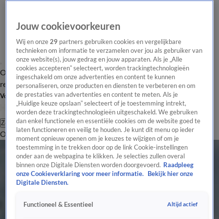
Jouw cookievoorkeuren
Wij en onze
29
partners gebruiken cookies en vergelijkbare
technieken om informatie te verzamelen over jou als gebruiker van
onze website(s), jouw gedrag en jouw apparaten. Als je „Alle
cookies accepteren” selecteert, worden trackingtechnologieën
Overzicht
Tip de
Laatste nieuws
Regionieuws
Het beste van Hart
ingeschakeld om onze advertenties en content te kunnen
redactie
personaliseren, onze producten en diensten te verbeteren en om
de prestaties van advertenties en content te meten. Als je
Volg Hart van Nederland
„Huidige keuze opslaan” selecteert of je toestemming intrekt,
worden deze trackingtechnologieën uitgeschakeld. We gebruiken
dan enkel functionele en essentiële cookies om de website goed te
Zoeken
laten functioneren en veilig te houden. Je kunt dit menu op ieder
Overzicht
Regio
Uitzendingen
Weer
Tip de redactie
Panel
Video's
moment opnieuw openen om je keuzes te wijzigen of om je
toestemming in te trekken door op de link Cookie-instellingen
onder aan de webpagina te klikken. Je selecties zullen overal
binnen onze Digitale Diensten worden doorgevoerd.
Raadpleeg
onze Cookieverklaring voor meer informatie.
Bekijk hier onze
Digitale Diensten.
Altijd actief
Functioneel & Essentieel