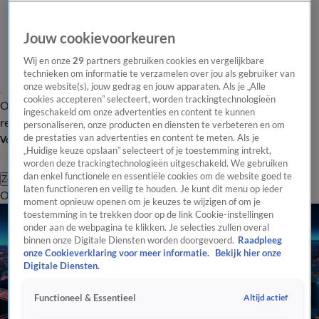
Jouw cookievoorkeuren
Wij en onze
29
partners gebruiken cookies en vergelijkbare
technieken om informatie te verzamelen over jou als gebruiker van
onze website(s), jouw gedrag en jouw apparaten. Als je „Alle
cookies accepteren” selecteert, worden trackingtechnologieën
Overzicht
Tip de
Laatste nieuws
Regionieuws
Het beste van Hart
ingeschakeld om onze advertenties en content te kunnen
redactie
personaliseren, onze producten en diensten te verbeteren en om
de prestaties van advertenties en content te meten. Als je
Volg Hart van Nederland
„Huidige keuze opslaan” selecteert of je toestemming intrekt,
worden deze trackingtechnologieën uitgeschakeld. We gebruiken
dan enkel functionele en essentiële cookies om de website goed te
Zoeken
laten functioneren en veilig te houden. Je kunt dit menu op ieder
Overzicht
Regio
Uitzendingen
Weer
Tip de redactie
Panel
Video's
moment opnieuw openen om je keuzes te wijzigen of om je
toestemming in te trekken door op de link Cookie-instellingen
onder aan de webpagina te klikken. Je selecties zullen overal
binnen onze Digitale Diensten worden doorgevoerd.
Raadpleeg
onze Cookieverklaring voor meer informatie.
Bekijk hier onze
Digitale Diensten.
Altijd actief
Functioneel & Essentieel