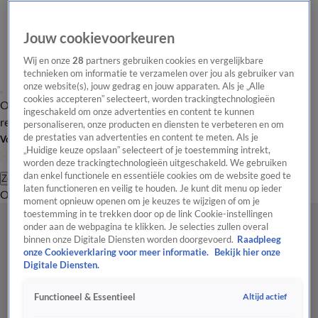
Jouw cookievoorkeuren
Wij en onze
28
partners gebruiken cookies en vergelijkbare
technieken om informatie te verzamelen over jou als gebruiker van
onze website(s), jouw gedrag en jouw apparaten. Als je „Alle
cookies accepteren” selecteert, worden trackingtechnologieën
Overzicht
Tip de
Laatste nieuws
Regionieuws
Het beste van Hart
ingeschakeld om onze advertenties en content te kunnen
redactie
personaliseren, onze producten en diensten te verbeteren en om
de prestaties van advertenties en content te meten. Als je
Volg Hart van Nederland
„Huidige keuze opslaan” selecteert of je toestemming intrekt,
worden deze trackingtechnologieën uitgeschakeld. We gebruiken
dan enkel functionele en essentiële cookies om de website goed te
Zoeken
laten functioneren en veilig te houden. Je kunt dit menu op ieder
Overzicht
Regio
Uitzendingen
Weer
Tip de redactie
Panel
Video's
moment opnieuw openen om je keuzes te wijzigen of om je
toestemming in te trekken door op de link Cookie-instellingen
onder aan de webpagina te klikken. Je selecties zullen overal
binnen onze Digitale Diensten worden doorgevoerd.
Raadpleeg
onze Cookieverklaring voor meer informatie.
Bekijk hier onze
Digitale Diensten.
Altijd actief
Functioneel & Essentieel