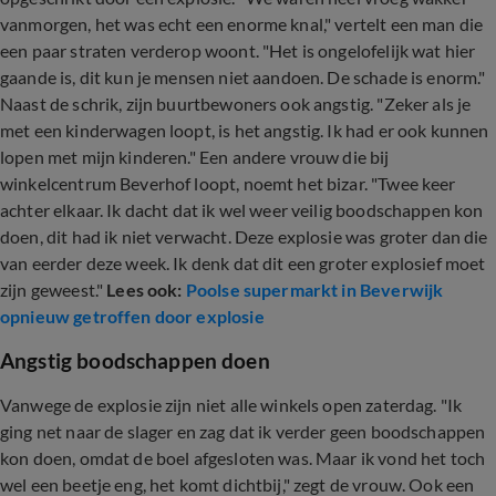
vanmorgen, het was echt een enorme knal," vertelt een man die
een paar straten verderop woont. "Het is ongelofelijk wat hier
gaande is, dit kun je mensen niet aandoen. De schade is enorm."
Naast de schrik, zijn buurtbewoners ook angstig. "Zeker als je
met een kinderwagen loopt, is het angstig. Ik had er ook kunnen
lopen met mijn kinderen." Een andere vrouw die bij
winkelcentrum Beverhof loopt, noemt het bizar. "Twee keer
achter elkaar. Ik dacht dat ik wel weer veilig boodschappen kon
doen, dit had ik niet verwacht. Deze explosie was groter dan die
van eerder deze week. Ik denk dat dit een groter explosief moet
zijn geweest."
Lees ook:
Poolse supermarkt in Beverwijk
opnieuw getroffen door explosie
Angstig boodschappen doen
Vanwege de explosie zijn niet alle winkels open zaterdag. "Ik
ging net naar de slager en zag dat ik verder geen boodschappen
kon doen, omdat de boel afgesloten was. Maar ik vond het toch
wel een beetje eng, het komt dichtbij," zegt de vrouw. Ook een