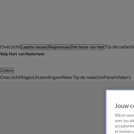
Overzicht
Tip de redacti
Laatste nieuws
Regionieuws
Het beste van Hart
Volg Hart van Nederland
Zoeken
Overzicht
Regio
Uitzendingen
Weer
Tip de redactie
Panel
Video's
Jouw c
Wij en onz
over jou al
accepteren
te kunnen 