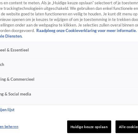
s en content te meten. Als je „Huidige keuze opslaan” selecteert of je toestemm
e trackingtechnologieën uitgeschakeld. We gebruiken dan enkel functionele en
de website goed te laten functioneren en veilig te houden. Je kunt dit menu op
ieuw openen om je keuzes te wijzigen of om je toestemming in te trekken door
ellingen onder aan de webpagina te klikken. Je selecties zullen overal binnen o
orden doorgevoerd.
Raadpleeg onze Cookieverklaring voor meer informatie.
ale Diensten.
eel & Essentieel
sch
sing & Commercieel
ng & Social media
jen lijst
en beheren
Huidige keuze opslaan
Alle cookie