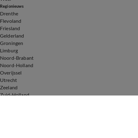
Regionieuws
Drenthe
Flevoland
Friesland
Gelderland
Groningen
Limburg
Noord-Brabant
Noord-Holland
Overijssel
Utrecht
Zeeland
Zuid-Holland
Voorwaarden
Over ons
Privacyverklaring
Gebruiksvoorwaarden
Cookieverklaring