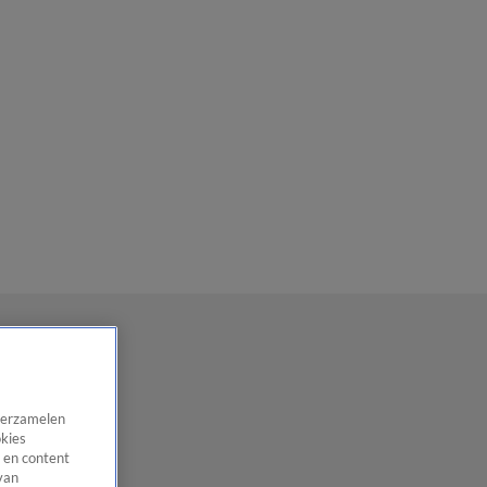
 verzamelen
okies
 en content
van