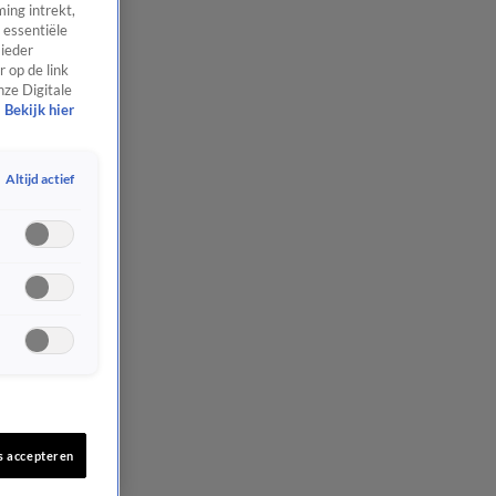
ing intrekt,
 essentiële
 ieder
 op de link
nze Digitale
Bekijk hier
Altijd actief
s accepteren