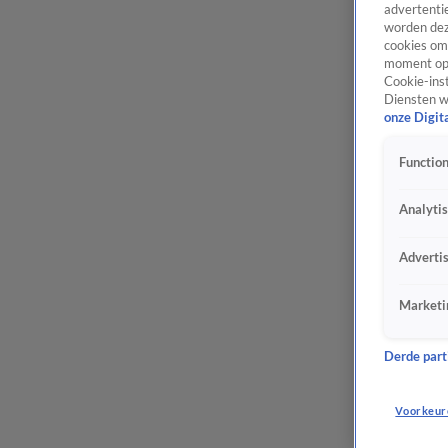
advertentie
worden dez
cookies om 
moment opn
Cookie-inst
Diensten w
onze Digit
Function
Analyti
Adverti
Marketi
Derde parti
Voorkeur