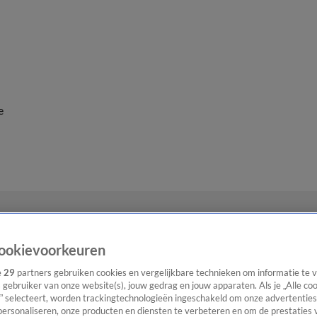
e
ookievoorkeuren
e
29
partners gebruiken cookies en vergelijkbare technieken om informatie te
s gebruiker van onze website(s), jouw gedrag en jouw apparaten. Als je „Alle co
” selecteert, worden trackingtechnologieën ingeschakeld om onze advertenties
personaliseren, onze producten en diensten te verbeteren en om de prestaties 