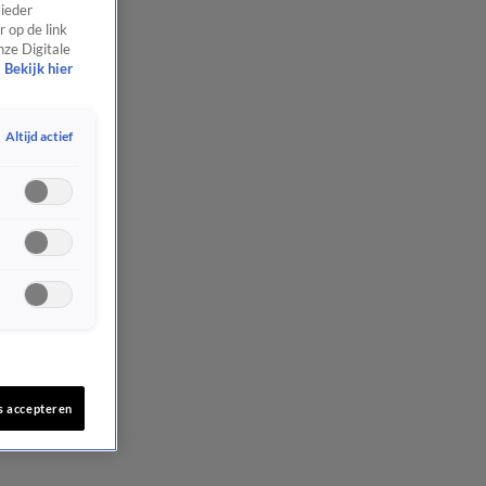
 ieder
 op de link
nze Digitale
Bekijk hier
Altijd actief
s accepteren