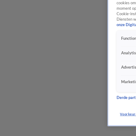
cookies om 
moment opn
Cookie-inst
Diensten w
onze Digit
Function
Analyti
Adverti
Marketi
Derde parti
Voorkeur