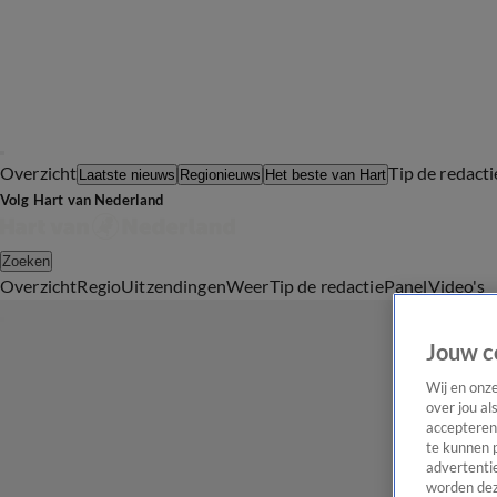
Overzicht
Tip de redacti
Laatste nieuws
Regionieuws
Het beste van Hart
Volg Hart van Nederland
Zoeken
Overzicht
Regio
Uitzendingen
Weer
Tip de redactie
Panel
Video's
Jouw c
Wij en onz
over jou al
accepteren
te kunnen 
advertentie
worden dez