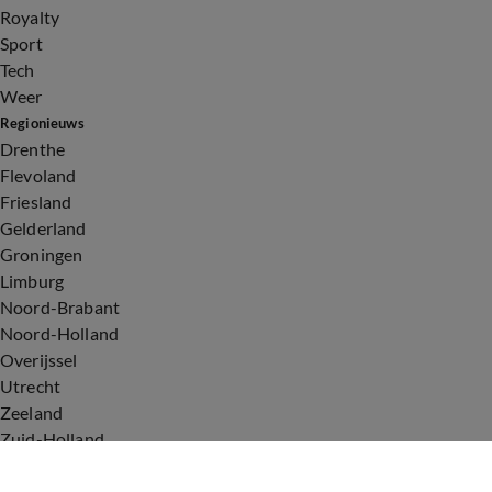
Royalty
Sport
Tech
Weer
Regionieuws
Drenthe
Flevoland
Friesland
Gelderland
Groningen
Limburg
Noord-Brabant
Noord-Holland
Overijssel
Utrecht
Zeeland
Zuid-Holland
Voorwaarden
Over ons