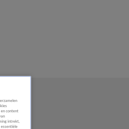
 verzamelen
okies
 en content
van
ing intrekt,
 essentiële