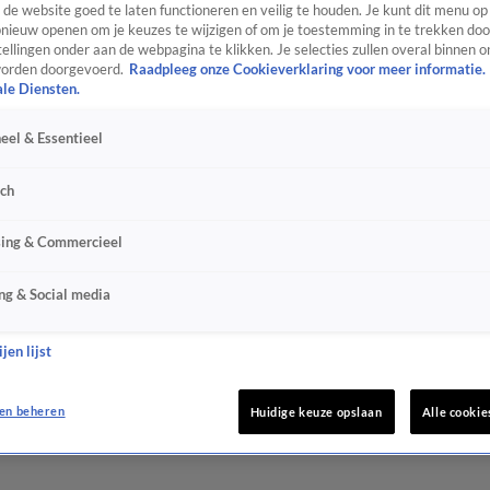
de website goed te laten functioneren en veilig te houden. Je kunt dit menu op
ieuw openen om je keuzes te wijzigen of om je toestemming in te trekken door
ellingen onder aan de webpagina te klikken. Je selecties zullen overal binnen o
orden doorgevoerd.
Raadpleeg onze Cookieverklaring voor meer informatie.
ale Diensten.
eel & Essentieel
sch
sing & Commercieel
ng & Social media
jen lijst
en beheren
Huidige keuze opslaan
Alle cookie