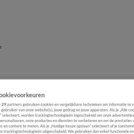
e
ookievoorkeuren
e
29
partners gebruiken cookies en vergelijkbare technieken om informatie te
s gebruiker van onze website(s), jouw gedrag en jouw apparaten. Als je „Alle co
” selecteert, worden trackingtechnologieën ingeschakeld om onze advertenties
personaliseren, onze producten en diensten te verbeteren en om de prestaties 
s en content te meten. Als je „Huidige keuze opslaan” selecteert of je toestemm
e trackingtechnologieën uitgeschakeld. We gebruiken dan enkel functionele en