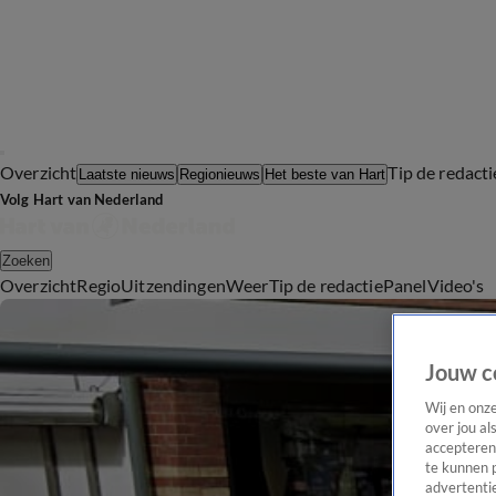
Overzicht
Tip de redacti
Laatste nieuws
Regionieuws
Het beste van Hart
Volg Hart van Nederland
Zoeken
Overzicht
Regio
Uitzendingen
Weer
Tip de redactie
Panel
Video's
Jouw c
Wij en onz
over jou al
accepteren
te kunnen 
advertentie