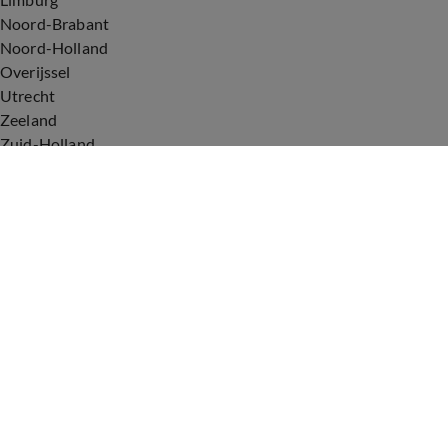
Noord-Brabant
Noord-Holland
Overijssel
Utrecht
Zeeland
Zuid-Holland
Voorwaarden
Over ons
Privacyverklaring
Gebruiksvoorwaarden
Cookieverklaring
Digitale diensten
Cookie instellingen
Upod & Talpa Network
Adverteren
Vacatures
Publieksservice
Tip de redactie