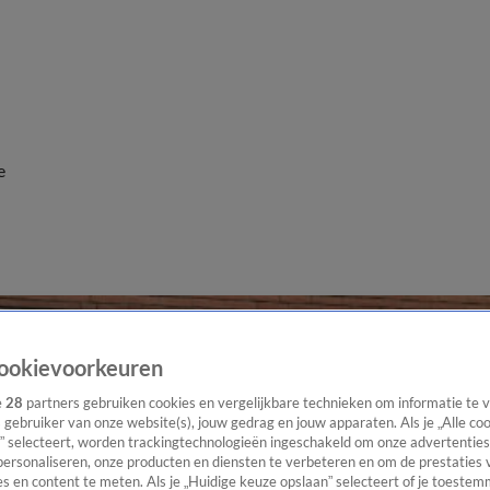
e
ookievoorkeuren
e
28
partners gebruiken cookies en vergelijkbare technieken om informatie te
s gebruiker van onze website(s), jouw gedrag en jouw apparaten. Als je „Alle co
” selecteert, worden trackingtechnologieën ingeschakeld om onze advertenties
personaliseren, onze producten en diensten te verbeteren en om de prestaties 
s en content te meten. Als je „Huidige keuze opslaan” selecteert of je toestemm