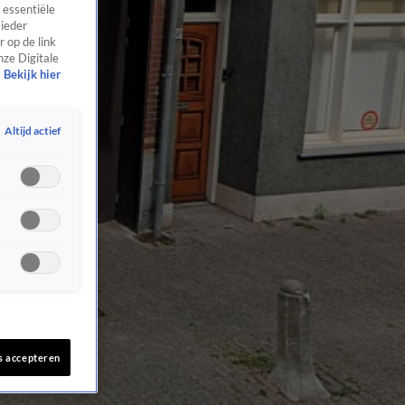
 essentiële
 ieder
 op de link
nze Digitale
Bekijk hier
Altijd actief
s accepteren