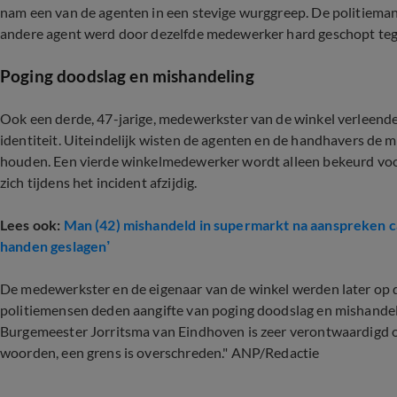
nam een van de agenten in een stevige wurggreep. De politieman l
andere agent werd door dezelfde medewerker hard geschopt teg
Poging doodslag en mishandeling
Ook een derde, 47-jarige, medewerkster van de winkel verleend
identiteit. Uiteindelijk wisten de agenten en de handhavers de 
houden. Een vierde winkelmedewerker wordt alleen bekeurd voor 
zich tijdens het incident afzijdig.
Lees ook:
Man (42) mishandeld in supermarkt na aanspreken ca
handen geslagen’
De medewerkster en de eigenaar van de winkel werden later op 
politiemensen deden aangifte van poging doodslag en mishandeli
Burgemeester Jorritsma van Eindhoven is zeer verontwaardigd ove
woorden, een grens is overschreden." ANP/Redactie