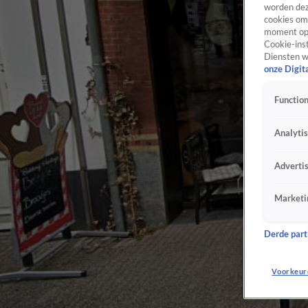
worden dez
cookies om 
moment opn
Cookie-inst
Diensten w
onze Digit
Function
Analyti
Adverti
Marketi
Derde parti
Voorkeur