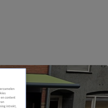
 verzamelen
okies
 en content
van
ing intrekt,