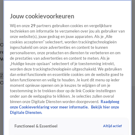
Jouw cookievoorkeuren
Wij en onze
29
partners gebruiken cookies en vergelijkbare
technieken om informatie te verzamelen over jou als gebruiker van
onze website(s), jouw gedrag en jouw apparaten. Als je „Alle
cookies accepteren” selecteert, worden trackingtechnologieën
Overzicht
Tip de
Laatste nieuws
Regionieuws
Het beste van Hart
ingeschakeld om onze advertenties en content te kunnen
redactie
personaliseren, onze producten en diensten te verbeteren en om
de prestaties van advertenties en content te meten. Als je
Volg Hart van Nederland
„Huidige keuze opslaan” selecteert of je toestemming intrekt,
worden deze trackingtechnologieën uitgeschakeld. We gebruiken
dan enkel functionele en essentiële cookies om de website goed te
Zoeken
laten functioneren en veilig te houden. Je kunt dit menu op ieder
Overzicht
Regio
Uitzendingen
Weer
Tip de redactie
Panel
Video's
moment opnieuw openen om je keuzes te wijzigen of om je
toestemming in te trekken door op de link Cookie-instellingen
onder aan de webpagina te klikken. Je selecties zullen overal
binnen onze Digitale Diensten worden doorgevoerd.
Raadpleeg
onze Cookieverklaring voor meer informatie.
Bekijk hier onze
Digitale Diensten.
Altijd actief
Functioneel & Essentieel