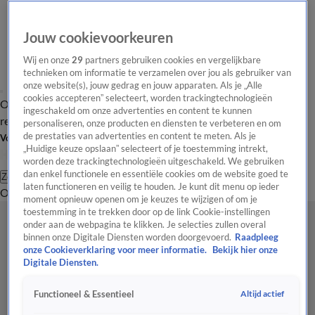
Jouw cookievoorkeuren
Wij en onze
29
partners gebruiken cookies en vergelijkbare
technieken om informatie te verzamelen over jou als gebruiker van
onze website(s), jouw gedrag en jouw apparaten. Als je „Alle
cookies accepteren” selecteert, worden trackingtechnologieën
Overzicht
Tip de
Laatste nieuws
Regionieuws
Het beste van Hart
ingeschakeld om onze advertenties en content te kunnen
redactie
personaliseren, onze producten en diensten te verbeteren en om
de prestaties van advertenties en content te meten. Als je
Volg Hart van Nederland
„Huidige keuze opslaan” selecteert of je toestemming intrekt,
worden deze trackingtechnologieën uitgeschakeld. We gebruiken
dan enkel functionele en essentiële cookies om de website goed te
Zoeken
laten functioneren en veilig te houden. Je kunt dit menu op ieder
Overzicht
Regio
Uitzendingen
Weer
Tip de redactie
Panel
Video's
moment opnieuw openen om je keuzes te wijzigen of om je
toestemming in te trekken door op de link Cookie-instellingen
onder aan de webpagina te klikken. Je selecties zullen overal
binnen onze Digitale Diensten worden doorgevoerd.
Raadpleeg
onze Cookieverklaring voor meer informatie.
Bekijk hier onze
Digitale Diensten.
Altijd actief
Functioneel & Essentieel