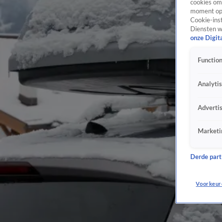
cookies om 
moment opn
Cookie-inst
Diensten w
onze Digit
Function
Analyti
Adverti
Marketi
Derde parti
Voorkeur