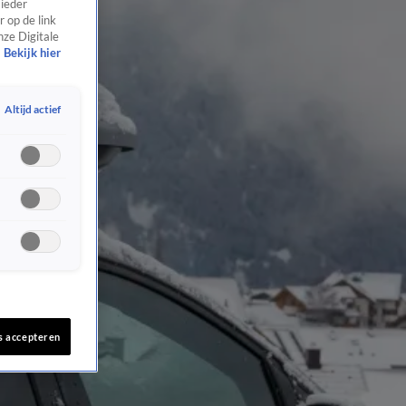
 ieder
 op de link
nze Digitale
Bekijk hier
Altijd actief
s accepteren