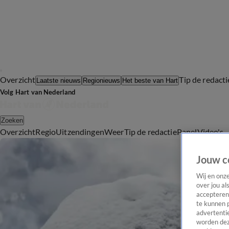
Overzicht
Tip de redacti
Laatste nieuws
Regionieuws
Het beste van Hart
Volg Hart van Nederland
Zoeken
Overzicht
Regio
Uitzendingen
Weer
Tip de redactie
Panel
Video's
Jouw c
Wij en onz
over jou al
accepteren
te kunnen 
advertentie
worden dez