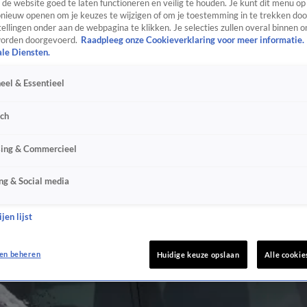
de website goed te laten functioneren en veilig te houden. Je kunt dit menu op
ieuw openen om je keuzes te wijzigen of om je toestemming in te trekken door
ellingen onder aan de webpagina te klikken. Je selecties zullen overal binnen o
orden doorgevoerd.
Raadpleeg onze Cookieverklaring voor meer informatie.
ale Diensten.
eel & Essentieel
sch
sing & Commercieel
ng & Social media
jen lijst
en beheren
Huidige keuze opslaan
Alle cookie