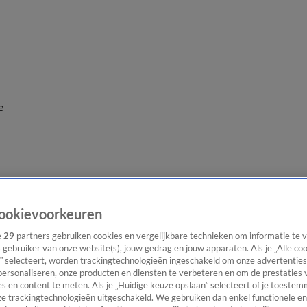
e
ookievoorkeuren
e
29
partners gebruiken cookies en vergelijkbare technieken om informatie te
s gebruiker van onze website(s), jouw gedrag en jouw apparaten. Als je „Alle co
” selecteert, worden trackingtechnologieën ingeschakeld om onze advertenties
personaliseren, onze producten en diensten te verbeteren en om de prestaties 
s en content te meten. Als je „Huidige keuze opslaan” selecteert of je toestemm
e trackingtechnologieën uitgeschakeld. We gebruiken dan enkel functionele en