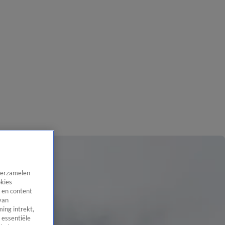
 verzamelen
okies
 en content
van
ing intrekt,
 essentiële