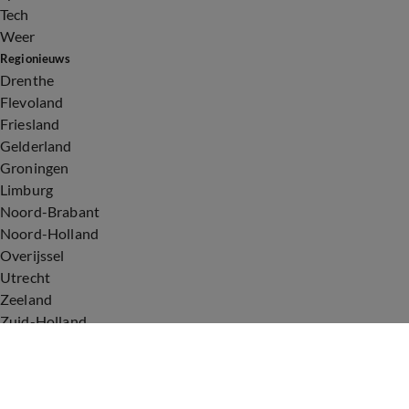
Tech
Weer
Regionieuws
Drenthe
Flevoland
Friesland
Gelderland
Groningen
Limburg
Noord-Brabant
Noord-Holland
Overijssel
Utrecht
Zeeland
Zuid-Holland
Voorwaarden
Over ons
Privacyverklaring
Gebruiksvoorwaarden