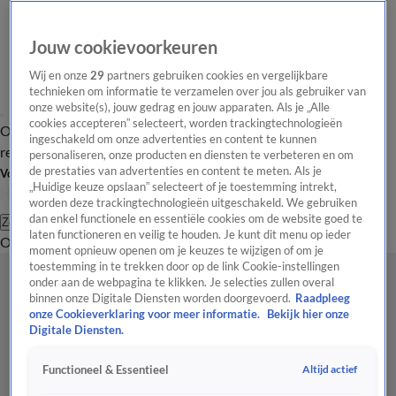
Jouw cookievoorkeuren
Wij en onze
29
partners gebruiken cookies en vergelijkbare
technieken om informatie te verzamelen over jou als gebruiker van
onze website(s), jouw gedrag en jouw apparaten. Als je „Alle
cookies accepteren” selecteert, worden trackingtechnologieën
Overzicht
Tip de
Laatste nieuws
Regionieuws
Het beste van Hart
ingeschakeld om onze advertenties en content te kunnen
redactie
personaliseren, onze producten en diensten te verbeteren en om
de prestaties van advertenties en content te meten. Als je
Volg Hart van Nederland
„Huidige keuze opslaan” selecteert of je toestemming intrekt,
worden deze trackingtechnologieën uitgeschakeld. We gebruiken
dan enkel functionele en essentiële cookies om de website goed te
Zoeken
laten functioneren en veilig te houden. Je kunt dit menu op ieder
Overzicht
Regio
Uitzendingen
Weer
Tip de redactie
Panel
Video's
moment opnieuw openen om je keuzes te wijzigen of om je
toestemming in te trekken door op de link Cookie-instellingen
onder aan de webpagina te klikken. Je selecties zullen overal
binnen onze Digitale Diensten worden doorgevoerd.
Raadpleeg
onze Cookieverklaring voor meer informatie.
Bekijk hier onze
Digitale Diensten.
Altijd actief
Functioneel & Essentieel