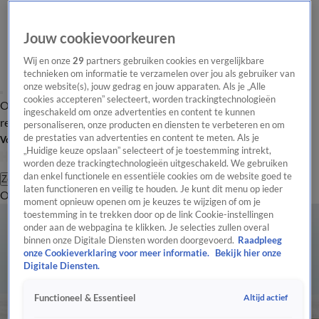
Jouw cookievoorkeuren
Wij en onze
29
partners gebruiken cookies en vergelijkbare
technieken om informatie te verzamelen over jou als gebruiker van
onze website(s), jouw gedrag en jouw apparaten. Als je „Alle
cookies accepteren” selecteert, worden trackingtechnologieën
Overzicht
Tip de
Laatste nieuws
Regionieuws
Het beste van Hart
ingeschakeld om onze advertenties en content te kunnen
redactie
personaliseren, onze producten en diensten te verbeteren en om
de prestaties van advertenties en content te meten. Als je
Volg Hart van Nederland
„Huidige keuze opslaan” selecteert of je toestemming intrekt,
worden deze trackingtechnologieën uitgeschakeld. We gebruiken
dan enkel functionele en essentiële cookies om de website goed te
Zoeken
laten functioneren en veilig te houden. Je kunt dit menu op ieder
Overzicht
Regio
Uitzendingen
Weer
Tip de redactie
Panel
Video's
moment opnieuw openen om je keuzes te wijzigen of om je
toestemming in te trekken door op de link Cookie-instellingen
onder aan de webpagina te klikken. Je selecties zullen overal
binnen onze Digitale Diensten worden doorgevoerd.
Raadpleeg
onze Cookieverklaring voor meer informatie.
Bekijk hier onze
Digitale Diensten.
Altijd actief
Functioneel & Essentieel