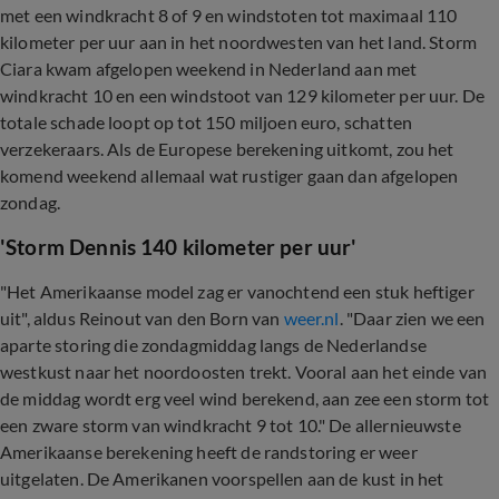
met een windkracht 8 of 9 en windstoten tot maximaal 110
kilometer per uur aan in het noordwesten van het land. Storm
Ciara kwam afgelopen weekend in Nederland aan met
windkracht 10 en een windstoot van 129 kilometer per uur. De
totale schade loopt op tot 150 miljoen euro, schatten
verzekeraars. Als de Europese berekening uitkomt, zou het
komend weekend allemaal wat rustiger gaan dan afgelopen
zondag.
'Storm Dennis 140 kilometer per uur'
"Het Amerikaanse model zag er vanochtend een stuk heftiger
uit", aldus Reinout van den Born van
weer.nl
. "Daar zien we een
aparte storing die zondagmiddag langs de Nederlandse
westkust naar het noordoosten trekt. Vooral aan het einde van
de middag wordt erg veel wind berekend, aan zee een storm tot
een zware storm van windkracht 9 tot 10." De allernieuwste
Amerikaanse berekening heeft de randstoring er weer
uitgelaten. De Amerikanen voorspellen aan de kust in het