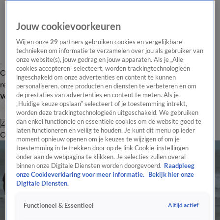
Jouw cookievoorkeuren
Wij en onze
29
partners gebruiken cookies en vergelijkbare
technieken om informatie te verzamelen over jou als gebruiker van
onze website(s), jouw gedrag en jouw apparaten. Als je „Alle
cookies accepteren” selecteert, worden trackingtechnologieën
Overzicht
Tip de
Laatste nieuws
Regionieuws
Het beste van Hart
ingeschakeld om onze advertenties en content te kunnen
redactie
personaliseren, onze producten en diensten te verbeteren en om
de prestaties van advertenties en content te meten. Als je
Volg Hart van Nederland
„Huidige keuze opslaan” selecteert of je toestemming intrekt,
worden deze trackingtechnologieën uitgeschakeld. We gebruiken
dan enkel functionele en essentiële cookies om de website goed te
Zoeken
laten functioneren en veilig te houden. Je kunt dit menu op ieder
Overzicht
Regio
Uitzendingen
Weer
Tip de redactie
Panel
Video's
moment opnieuw openen om je keuzes te wijzigen of om je
toestemming in te trekken door op de link Cookie-instellingen
onder aan de webpagina te klikken. Je selecties zullen overal
binnen onze Digitale Diensten worden doorgevoerd.
Raadpleeg
onze Cookieverklaring voor meer informatie.
Bekijk hier onze
Digitale Diensten.
Altijd actief
Functioneel & Essentieel