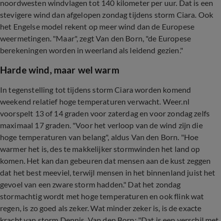
noordwesten windvlagen tot 140 kilometer per uur. Dat is een
stevigere wind dan afgelopen zondag tijdens storm Ciara. Ook
het Engelse model rekent op meer wind dan de Europese
weermetingen. "Maar", zegt Van den Born, "de Europese
berekeningen worden in weerland als leidend gezien."
Harde wind, maar wel warm
In tegenstelling tot tijdens storm Ciara worden komend
weekend relatief hoge temperaturen verwacht. Weer.nl
voorspelt 13 of 14 graden voor zaterdag en voor zondag zelfs
maximaal 17 graden. "Voor het verloop van de wind zijn die
hoge temperaturen van belang", aldus Van den Born. "Hoe
warmer het is, des te makkelijker stormwinden het land op
komen. Het kan dan gebeuren dat mensen aan de kust zeggen
dat het best meeviel, terwijl mensen in het binnenland juist het
gevoel van een zware storm hadden." Dat het zondag
stormachtig wordt met hoge temperaturen en ook flink wat
regen, is zo goed als zeker. Wat minder zeker is, is de exacte
kracht van storm Dennis. Van den Born: "Dat is een verschil met