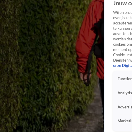
Jouw c
Wij en onz
over jou al
accepteren
te kunnen 
advertentie
worden dez
cookies om 
moment opn
Cookie-inst
Diensten w
onze Digit
Function
Analyti
Adverti
Marketi