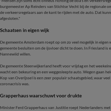
"Mensen zijn soms echt onheus richting de boa's en verkeersrege
burgemeester Ap Reinders van Stichtse Vecht bij de regionale 
de verkeersregelaars aan de kant te rijden met de auto. Dat ku
afgesloten."
Schaatsen in eigen wijk
De gemeente Amsterdam roept op om zo veel mogelijk in eigen wi
gemeente besluiten om de ijsvloer dicht te doen. In Friesland is
Nannewiid willen.
De gemeente Steenwijkerland heeft voor vrijdag en het weekeind
wacht een bekeuring en een weggesleepte auto. Wegen gaan helem
Kop van Overijssel is een zeer populair schaatsgebied, waar ve
coronacrisis was.
Grapperhaus waarschuwt voor drukte
Minister Ferd Grapperhaus van Justitie roept Nederlanders met 