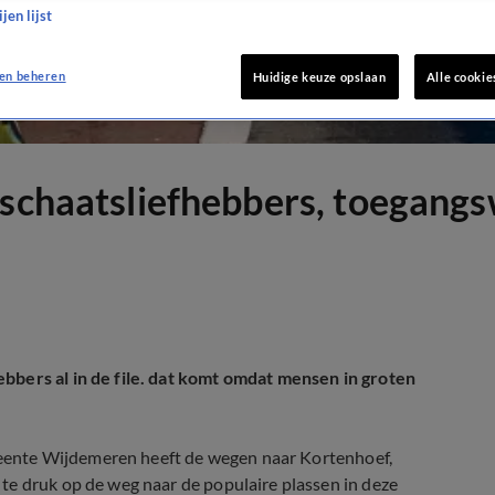
jen lijst
en beheren
Huidige keuze opslaan
Alle cookie
 schaatsliefhebbers, toegang
bbers al in de file. dat komt omdat mensen in groten
emeente Wijdemeren heeft de wegen naar Kortenhoef,
te druk op de weg naar de populaire plassen in deze