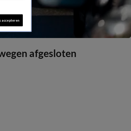
s accepteren
swegen afgesloten