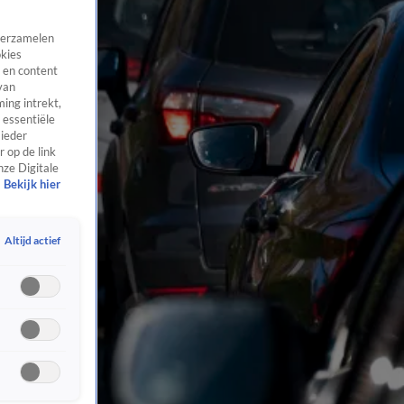
 verzamelen
okies
 en content
van
ing intrekt,
 essentiële
 ieder
 op de link
nze Digitale
Bekijk hier
Altijd actief