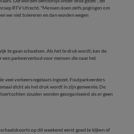
laars. Die worden behoorlijk onder druk gezet", zei
omroep RTV Utrecht. "Mensen doen zelfs pogingen om
nnen we niet tolereren en dan worden wegen
jk te gaan schaatsen. Als het te druk wordt, kan de
 er een parkeerverbod voor mensen die naar het
e veel verkeersregelaars ingezet. Foutparkeerders
aal dicht als het druk wordt in zijn gemeente. De
el toertochten zouden worden georganiseerd als er geen
schaatskoorts op dit weekend eerst goed te kijken of