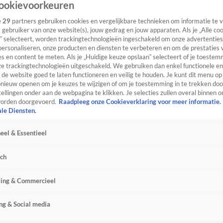
ookievoorkeuren
e
29
partners gebruiken cookies en vergelijkbare technieken om informatie te
s gebruiker van onze website(s), jouw gedrag en jouw apparaten. Als je „Alle co
” selecteert, worden trackingtechnologieën ingeschakeld om onze advertenties
personaliseren, onze producten en diensten te verbeteren en om de prestaties 
s en content te meten. Als je „Huidige keuze opslaan” selecteert of je toestemm
e trackingtechnologieën uitgeschakeld. We gebruiken dan enkel functionele en
de website goed te laten functioneren en veilig te houden. Je kunt dit menu op
ieuw openen om je keuzes te wijzigen of om je toestemming in te trekken door
ellingen onder aan de webpagina te klikken. Je selecties zullen overal binnen o
orden doorgevoerd.
Raadpleeg onze Cookieverklaring voor meer informatie.
ale Diensten.
eel & Essentieel
sch
sing & Commercieel
ng & Social media