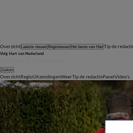
Overzicht
Tip de redacti
Laatste nieuws
Regionieuws
Het beste van Hart
Volg Hart van Nederland
Zoeken
Overzicht
Regio
Uitzendingen
Weer
Tip de redactie
Panel
Video's