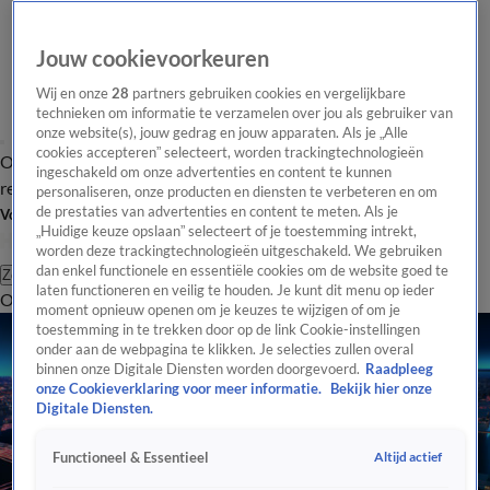
Jouw cookievoorkeuren
Wij en onze
28
partners gebruiken cookies en vergelijkbare
technieken om informatie te verzamelen over jou als gebruiker van
onze website(s), jouw gedrag en jouw apparaten. Als je „Alle
cookies accepteren” selecteert, worden trackingtechnologieën
Overzicht
Tip de
Laatste nieuws
Regionieuws
Het beste van Hart
ingeschakeld om onze advertenties en content te kunnen
redactie
personaliseren, onze producten en diensten te verbeteren en om
de prestaties van advertenties en content te meten. Als je
Volg Hart van Nederland
„Huidige keuze opslaan” selecteert of je toestemming intrekt,
worden deze trackingtechnologieën uitgeschakeld. We gebruiken
dan enkel functionele en essentiële cookies om de website goed te
Zoeken
laten functioneren en veilig te houden. Je kunt dit menu op ieder
Overzicht
Regio
Uitzendingen
Weer
Tip de redactie
Panel
Video's
moment opnieuw openen om je keuzes te wijzigen of om je
toestemming in te trekken door op de link Cookie-instellingen
onder aan de webpagina te klikken. Je selecties zullen overal
binnen onze Digitale Diensten worden doorgevoerd.
Raadpleeg
onze Cookieverklaring voor meer informatie.
Bekijk hier onze
Digitale Diensten.
Altijd actief
Functioneel & Essentieel