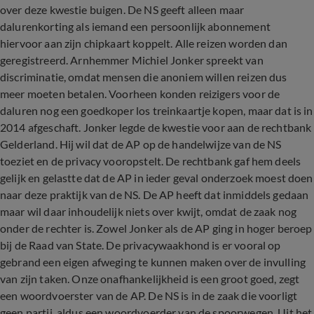
over deze kwestie buigen. De NS geeft alleen maar
dalurenkorting als iemand een persoonlijk abonnement
hiervoor aan zijn chipkaart koppelt. Alle reizen worden dan
geregistreerd. Arnhemmer Michiel Jonker spreekt van
discriminatie, omdat mensen die anoniem willen reizen dus
meer moeten betalen. Voorheen konden reizigers voor de
daluren nog een goedkoper los treinkaartje kopen, maar dat is in
2014 afgeschaft. Jonker legde de kwestie voor aan de rechtbank
Gelderland. Hij wil dat de AP op de handelwijze van de NS
toeziet en de privacy vooropstelt. De rechtbank gaf hem deels
gelijk en gelastte dat de AP in ieder geval onderzoek moest doen
naar deze praktijk van de NS. De AP heeft dat inmiddels gedaan
maar wil daar inhoudelijk niets over kwijt, omdat de zaak nog
onder de rechter is. Zowel Jonker als de AP ging in hoger beroep
bij de Raad van State. De privacywaakhond is er vooral op
gebrand een eigen afweging te kunnen maken over de invulling
van zijn taken. Onze onafhankelijkheid is een groot goed, zegt
een woordvoerster van de AP. De NS is in de zaak die voorligt
geen partij, aldus een woordvoerder van de spoorwegen. Uit het