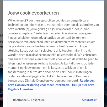
Jouw cookievoorkeuren
Wij en onze
29
partners gebruiken cookies en vergelijkbare
technieken om informatie te verzamelen over jou als gebruiker van
onze website(s), jouw gedrag en jouw apparaten. Als je „Alle
cookies accepteren” selecteert, worden trackingtechnologieën
Overzicht
Tip de
Laatste nieuws
Regionieuws
Het beste van Hart
ingeschakeld om onze advertenties en content te kunnen
redactie
personaliseren, onze producten en diensten te verbeteren en om
de prestaties van advertenties en content te meten. Als je
Volg Hart van Nederland
„Huidige keuze opslaan” selecteert of je toestemming intrekt,
worden deze trackingtechnologieën uitgeschakeld. We gebruiken
dan enkel functionele en essentiële cookies om de website goed te
Zoeken
laten functioneren en veilig te houden. Je kunt dit menu op ieder
Overzicht
Regio
Uitzendingen
Weer
Tip de redactie
Panel
Video's
moment opnieuw openen om je keuzes te wijzigen of om je
toestemming in te trekken door op de link Cookie-instellingen
onder aan de webpagina te klikken. Je selecties zullen overal
binnen onze Digitale Diensten worden doorgevoerd.
Raadpleeg
onze Cookieverklaring voor meer informatie.
Bekijk hier onze
Digitale Diensten.
Altijd actief
Functioneel & Essentieel