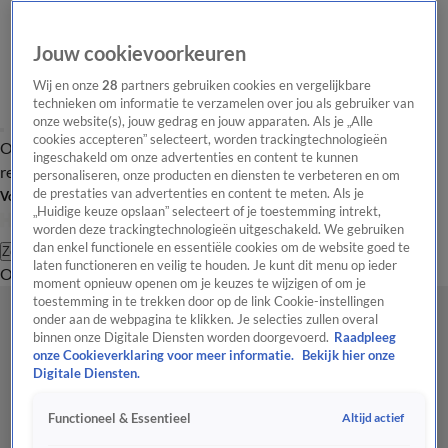
Jouw cookievoorkeuren
Wij en onze
28
partners gebruiken cookies en vergelijkbare
technieken om informatie te verzamelen over jou als gebruiker van
onze website(s), jouw gedrag en jouw apparaten. Als je „Alle
cookies accepteren” selecteert, worden trackingtechnologieën
Overzicht
Tip de
Laatste nieuws
Regionieuws
Het beste van Hart
ingeschakeld om onze advertenties en content te kunnen
redactie
personaliseren, onze producten en diensten te verbeteren en om
de prestaties van advertenties en content te meten. Als je
Volg Hart van Nederland
„Huidige keuze opslaan” selecteert of je toestemming intrekt,
worden deze trackingtechnologieën uitgeschakeld. We gebruiken
dan enkel functionele en essentiële cookies om de website goed te
Zoeken
laten functioneren en veilig te houden. Je kunt dit menu op ieder
Overzicht
Regio
Uitzendingen
Weer
Tip de redactie
Panel
Video's
moment opnieuw openen om je keuzes te wijzigen of om je
toestemming in te trekken door op de link Cookie-instellingen
onder aan de webpagina te klikken. Je selecties zullen overal
binnen onze Digitale Diensten worden doorgevoerd.
Raadpleeg
onze Cookieverklaring voor meer informatie.
Bekijk hier onze
Digitale Diensten.
Altijd actief
Functioneel & Essentieel