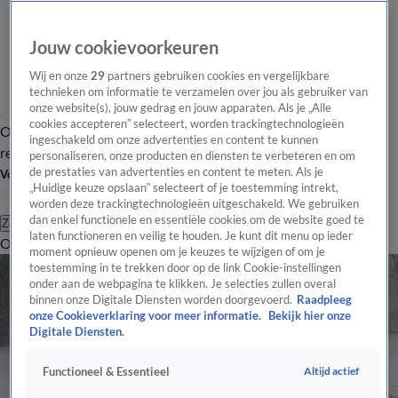
Jouw cookievoorkeuren
Wij en onze
29
partners gebruiken cookies en vergelijkbare
technieken om informatie te verzamelen over jou als gebruiker van
onze website(s), jouw gedrag en jouw apparaten. Als je „Alle
cookies accepteren” selecteert, worden trackingtechnologieën
Overzicht
Tip de
Laatste nieuws
Regionieuws
Het beste van Hart
ingeschakeld om onze advertenties en content te kunnen
redactie
personaliseren, onze producten en diensten te verbeteren en om
de prestaties van advertenties en content te meten. Als je
Volg Hart van Nederland
„Huidige keuze opslaan” selecteert of je toestemming intrekt,
worden deze trackingtechnologieën uitgeschakeld. We gebruiken
dan enkel functionele en essentiële cookies om de website goed te
Zoeken
laten functioneren en veilig te houden. Je kunt dit menu op ieder
Overzicht
Regio
Uitzendingen
Weer
Tip de redactie
Panel
Video's
moment opnieuw openen om je keuzes te wijzigen of om je
toestemming in te trekken door op de link Cookie-instellingen
onder aan de webpagina te klikken. Je selecties zullen overal
binnen onze Digitale Diensten worden doorgevoerd.
Raadpleeg
onze Cookieverklaring voor meer informatie.
Bekijk hier onze
Digitale Diensten.
Altijd actief
Functioneel & Essentieel