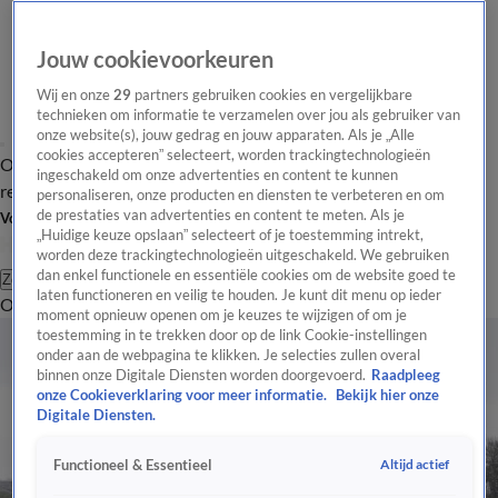
Jouw cookievoorkeuren
Wij en onze
29
partners gebruiken cookies en vergelijkbare
technieken om informatie te verzamelen over jou als gebruiker van
onze website(s), jouw gedrag en jouw apparaten. Als je „Alle
cookies accepteren” selecteert, worden trackingtechnologieën
Overzicht
Tip de
Laatste nieuws
Regionieuws
Het beste van Hart
ingeschakeld om onze advertenties en content te kunnen
redactie
personaliseren, onze producten en diensten te verbeteren en om
de prestaties van advertenties en content te meten. Als je
Volg Hart van Nederland
„Huidige keuze opslaan” selecteert of je toestemming intrekt,
worden deze trackingtechnologieën uitgeschakeld. We gebruiken
dan enkel functionele en essentiële cookies om de website goed te
Zoeken
laten functioneren en veilig te houden. Je kunt dit menu op ieder
Overzicht
Regio
Uitzendingen
Weer
Tip de redactie
Panel
Video's
moment opnieuw openen om je keuzes te wijzigen of om je
toestemming in te trekken door op de link Cookie-instellingen
onder aan de webpagina te klikken. Je selecties zullen overal
binnen onze Digitale Diensten worden doorgevoerd.
Raadpleeg
onze Cookieverklaring voor meer informatie.
Bekijk hier onze
Digitale Diensten.
Altijd actief
Functioneel & Essentieel