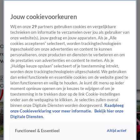
Jouw cookievoorkeuren
Wij en onze
29
partners gebruiken cookies en vergelijkbare
technieken om informatie te verzamelen over jou als gebruiker van
onze website(s), jouw gedrag en jouw apparaten. Als je „Alle
cookies accepteren” selecteert, worden trackingtechnologieën
Overzicht
Tip de
Laatste nieuws
Regionieuws
Het beste van Hart
ingeschakeld om onze advertenties en content te kunnen
redactie
personaliseren, onze producten en diensten te verbeteren en om
de prestaties van advertenties en content te meten. Als je
Volg Hart van Nederland
„Huidige keuze opslaan” selecteert of je toestemming intrekt,
worden deze trackingtechnologieën uitgeschakeld. We gebruiken
dan enkel functionele en essentiële cookies om de website goed te
Zoeken
laten functioneren en veilig te houden. Je kunt dit menu op ieder
Overzicht
Regio
Uitzendingen
Weer
Tip de redactie
Panel
Video's
moment opnieuw openen om je keuzes te wijzigen of om je
toestemming in te trekken door op de link Cookie-instellingen
onder aan de webpagina te klikken. Je selecties zullen overal
binnen onze Digitale Diensten worden doorgevoerd.
Raadpleeg
onze Cookieverklaring voor meer informatie.
Bekijk hier onze
Digitale Diensten.
Altijd actief
Functioneel & Essentieel