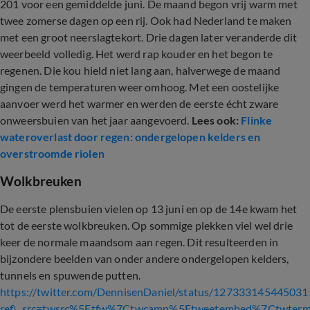
201 voor een gemiddelde juni. De maand begon vrij warm met
twee zomerse dagen op een rij. Ook had Nederland te maken
met een groot neerslagtekort. Drie dagen later veranderde dit
weerbeeld volledig. Het werd rap kouder en het begon te
regenen. Die kou hield niet lang aan, halverwege de maand
gingen de temperaturen weer omhoog. Met een oostelijke
aanvoer werd het warmer en werden de eerste écht zware
onweersbuien van het jaar aangevoerd.
Lees ook:
Flinke
wateroverlast door regen: ondergelopen kelders en
overstroomde riolen
Wolkbreuken
De eerste plensbuien vielen op 13 juni en op de 14e kwam het
tot de eerste wolkbreuken. Op sommige plekken viel wel drie
keer de normale maandsom aan regen. Dit resulteerden in
bijzondere beelden van onder andere ondergelopen kelders,
tunnels en spuwende putten.
https://twitter.com/DennisenDaniel/status/12733314544503
ref\_src=twsrc%5Etfw%7Ctwcamp%5Etweetembed%7Ctwter