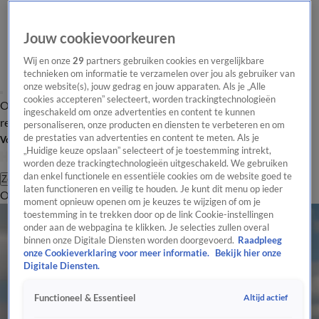
Jouw cookievoorkeuren
Wij en onze
29
partners gebruiken cookies en vergelijkbare
technieken om informatie te verzamelen over jou als gebruiker van
onze website(s), jouw gedrag en jouw apparaten. Als je „Alle
cookies accepteren” selecteert, worden trackingtechnologieën
Overzicht
Tip de
Laatste nieuws
Regionieuws
Het beste van Hart
ingeschakeld om onze advertenties en content te kunnen
redactie
personaliseren, onze producten en diensten te verbeteren en om
de prestaties van advertenties en content te meten. Als je
Volg Hart van Nederland
„Huidige keuze opslaan” selecteert of je toestemming intrekt,
worden deze trackingtechnologieën uitgeschakeld. We gebruiken
dan enkel functionele en essentiële cookies om de website goed te
Zoeken
laten functioneren en veilig te houden. Je kunt dit menu op ieder
Overzicht
Regio
Uitzendingen
Weer
Tip de redactie
Panel
Video's
moment opnieuw openen om je keuzes te wijzigen of om je
toestemming in te trekken door op de link Cookie-instellingen
onder aan de webpagina te klikken. Je selecties zullen overal
binnen onze Digitale Diensten worden doorgevoerd.
Raadpleeg
onze Cookieverklaring voor meer informatie.
Bekijk hier onze
Digitale Diensten.
Altijd actief
Functioneel & Essentieel