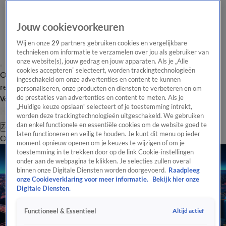
Jouw cookievoorkeuren
Wij en onze
29
partners gebruiken cookies en vergelijkbare
technieken om informatie te verzamelen over jou als gebruiker van
onze website(s), jouw gedrag en jouw apparaten. Als je „Alle
cookies accepteren” selecteert, worden trackingtechnologieën
Overzicht
Tip de
Laatste nieuws
Regionieuws
Het beste van Hart
ingeschakeld om onze advertenties en content te kunnen
redactie
personaliseren, onze producten en diensten te verbeteren en om
de prestaties van advertenties en content te meten. Als je
Volg Hart van Nederland
„Huidige keuze opslaan” selecteert of je toestemming intrekt,
worden deze trackingtechnologieën uitgeschakeld. We gebruiken
dan enkel functionele en essentiële cookies om de website goed te
Zoeken
laten functioneren en veilig te houden. Je kunt dit menu op ieder
Overzicht
Regio
Uitzendingen
Weer
Tip de redactie
Panel
Video's
moment opnieuw openen om je keuzes te wijzigen of om je
toestemming in te trekken door op de link Cookie-instellingen
onder aan de webpagina te klikken. Je selecties zullen overal
binnen onze Digitale Diensten worden doorgevoerd.
Raadpleeg
onze Cookieverklaring voor meer informatie.
Bekijk hier onze
Digitale Diensten.
Altijd actief
Functioneel & Essentieel