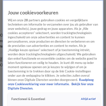
Jouw cookievoorkeuren
Wij en onze
28
partners gebruiken cookies en vergelijkbare
technieken om informatie te verzamelen over jou als gebruiker van
onze website(s), jouw gedrag en jouw apparaten. Als je „Alle
cookies accepteren” selecteert, worden trackingtechnologieën
Overzicht
Tip de
Laatste nieuws
Regionieuws
Het beste van Hart
ingeschakeld om onze advertenties en content te kunnen
redactie
personaliseren, onze producten en diensten te verbeteren en om
de prestaties van advertenties en content te meten. Als je
Volg Hart van Nederland
„Huidige keuze opslaan” selecteert of je toestemming intrekt,
worden deze trackingtechnologieën uitgeschakeld. We gebruiken
dan enkel functionele en essentiële cookies om de website goed te
Zoeken
laten functioneren en veilig te houden. Je kunt dit menu op ieder
Overzicht
Regio
Uitzendingen
Weer
Tip de redactie
Panel
Video's
moment opnieuw openen om je keuzes te wijzigen of om je
toestemming in te trekken door op de link Cookie-instellingen
onder aan de webpagina te klikken. Je selecties zullen overal
binnen onze Digitale Diensten worden doorgevoerd.
Raadpleeg
onze Cookieverklaring voor meer informatie.
Bekijk hier onze
Digitale Diensten.
Altijd actief
Functioneel & Essentieel