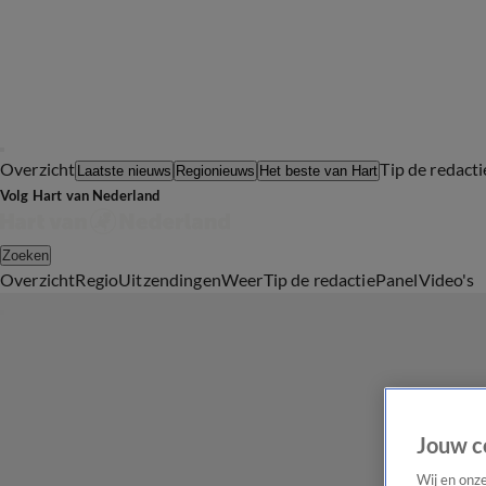
Overzicht
Tip de redacti
Laatste nieuws
Regionieuws
Het beste van Hart
Volg Hart van Nederland
Zoeken
Overzicht
Regio
Uitzendingen
Weer
Tip de redactie
Panel
Video's
Jouw c
Wij en onz