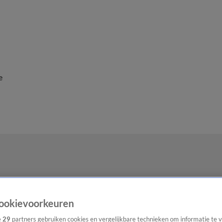
e
ookievoorkeuren
e
29
partners gebruiken cookies en vergelijkbare technieken om informatie te