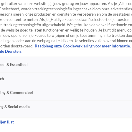
s gebruiker van onze website(s), jouw gedrag en jouw apparaten. Als je „Alle co
” selecteert, worden trackingtechnologieën ingeschakeld om onze advertenties
personaliseren, onze producten en diensten te verbeteren en om de prestaties 
s en content te meten. Als je „Huidige keuze opslaan” selecteert of je toestemm
e trackingtechnologieën uitgeschakeld. We gebruiken dan enkel functionele en
de website goed te laten functioneren en veilig te houden. Je kunt dit menu op
ieuw openen om je keuzes te wijzigen of om je toestemming in te trekken door
ellingen onder aan de webpagina te klikken. Je selecties zullen overal binnen o
orden doorgevoerd.
Raadpleeg onze Cookieverklaring voor meer informatie.
ale Diensten.
eel & Essentieel
sch
sing & Commercieel
ng & Social media
jen lijst