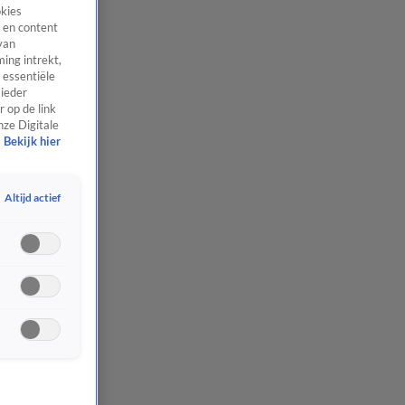
okies
 en content
van
ing intrekt,
 essentiële
 ieder
 op de link
nze Digitale
Bekijk hier
Altijd actief