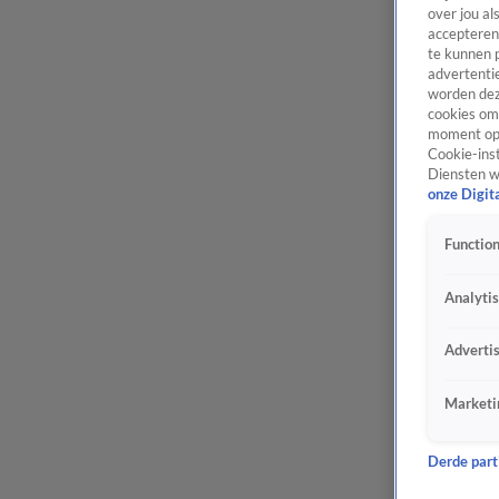
over jou al
accepteren
te kunnen 
advertentie
worden dez
cookies om 
moment opn
Cookie-inst
Diensten w
onze Digit
Function
Analyti
Adverti
Marketi
Derde parti