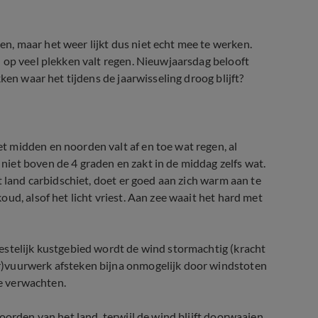
, maar het weer lijkt dus niet echt mee te werken.
 op veel plekken valt regen. Nieuwjaarsdag belooft
ken waar het tijdens de jaarwisseling droog blijft?
 midden en noorden valt af en toe wat regen, al
iet boven de 4 graden en zakt in de middag zelfs wat.
t land carbidschiet, doet er goed aan zich warm aan te
ud, alsof het licht vriest. Aan zee waait het hard met
estelijk kustgebied wordt de wind stormachtig (kracht
r)vuurwerk afsteken bijna onmogelijk door windstoten
te verwachten.
oorden van het land, terwijl de wind blijft doorwaaien.