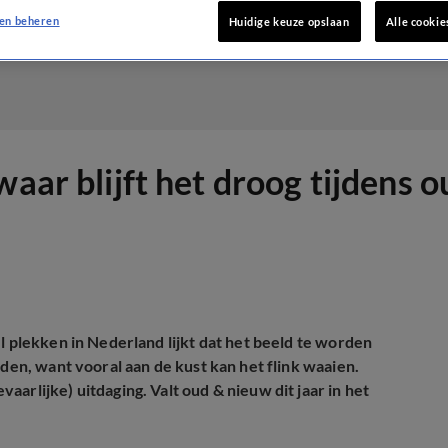
en beheren
Huidige keuze opslaan
Alle cookie
waar blijft het droog tijdens 
l plekken in Nederland lijkt dat het beeld te worden
uden, want vooral aan de kust kan het flink waaien.
arlijke) uitdaging. Valt oud & nieuw dit jaar in het