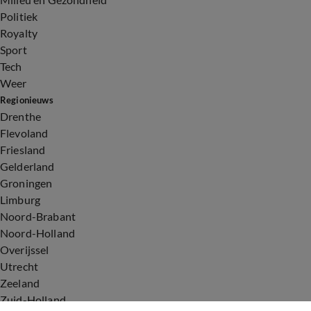
Politiek
Royalty
Sport
Tech
Weer
Regionieuws
Drenthe
Flevoland
Friesland
Gelderland
Groningen
Limburg
Noord-Brabant
Noord-Holland
Overijssel
Utrecht
Zeeland
Zuid-Holland