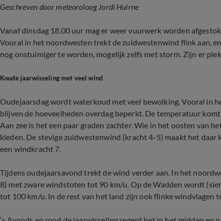
Geschreven door meteoroloog Jordi Huirne
Vanaf dinsdag 18.00 uur mag er weer vuurwerk worden afgestoken
Vooral in het noordwesten trekt de zuidwestenwind flink aan, en
nog onstuimiger te worden, mogelijk zelfs met storm. Zijn er plek
Koude jaarwisseling met veel wind
Oudejaarsdag wordt waterkoud met veel bewolking. Vooral in het
blijven de hoeveelheden overdag beperkt. De temperatuur komt n
Aan zee is het een paar graden zachter. Wie in het oosten van he
kleden. De stevige zuidwestenwind (kracht 4-5) maakt het daar ko
een windkracht 7.
Tijdens oudejaarsavond trekt de wind verder aan. In het noordw
8) met zware windstoten tot 90 km/u. Op de Wadden wordt (sie
tot 100 km/u. In de rest van het land zijn ook flinke windvlagen 
’s Avonds en rond de jaarwisseling regent het in het midden en n