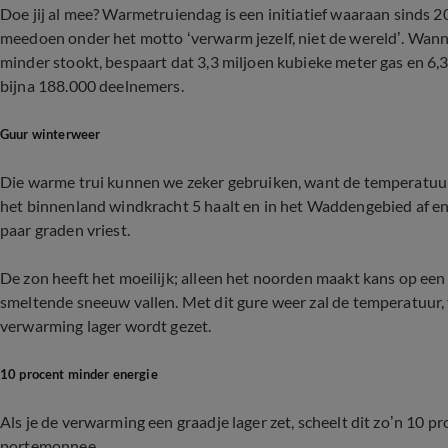
Doe jij al mee? Warmetruiendag is een initiatief waaraan sinds
meedoen onder het motto ‘verwarm jezelf, niet de wereld’. Wann
minder stookt, bespaart dat 3,3 miljoen kubieke meter gas en 6,3 
bijna 188.000 deelnemers.
Guur winterweer
Die warme trui kunnen we zeker gebruiken, want de temperatuur b
het binnenland windkracht 5 haalt en in het Waddengebied af en 
paar graden vriest.
De zon heeft het moeilijk; alleen het noorden maakt kans op een 
smeltende sneeuw vallen. Met dit gure weer zal de temperatuur, v
verwarming lager wordt gezet.
10 procent minder energie
Als je de verwarming een graadje lager zet, scheelt dit zo’n 10 pr
portemonnee.