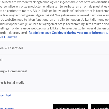
” selecteert, worden trackingtechnologieën ingeschakeld om onze advertenties
personaliseren, onze producten en diensten te verbeteren en om de prestaties 
s en content te meten. Als je „Huidige keuze opslaan” selecteert of je toestemm
e trackingtechnologieën uitgeschakeld. We gebruiken dan enkel functionele en
de website goed te laten functioneren en veilig te houden. Je kunt dit menu op
ieuw openen om je keuzes te wijzigen of om je toestemming in te trekken door
ellingen onder aan de webpagina te klikken. Je selecties zullen overal binnen o
orden doorgevoerd.
Raadpleeg onze Cookieverklaring voor meer informatie.
ale Diensten.
eel & Essentieel
sch
sing & Commercieel
ng & Social media
jen lijst
en beheren
Huidige keuze opslaan
Alle cookie