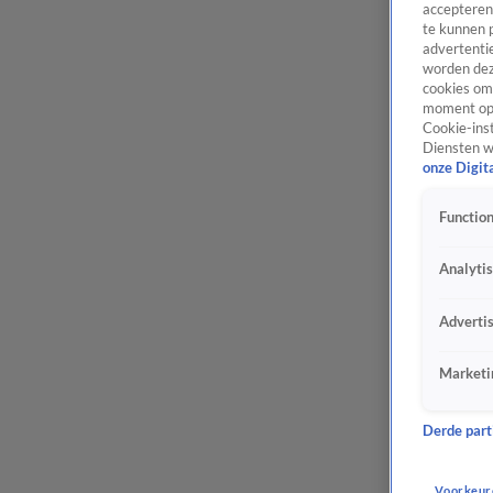
accepteren
te kunnen 
advertentie
worden dez
cookies om 
moment opn
Cookie-inst
Diensten w
onze Digit
Function
Analyti
Adverti
Marketi
Derde parti
Voorkeur