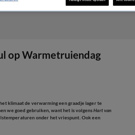
ul op Warmetruiendag
 het klimaat de verwarming een graadje lager te
nen we goed gebruiken, want het is volgens
Hart van
lstemperaturen onder het vriespunt. Ook een