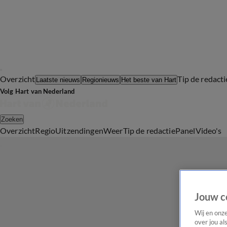
Overzicht
Tip de redacti
Laatste nieuws
Regionieuws
Het beste van Hart
Volg Hart van Nederland
Zoeken
Overzicht
Regio
Uitzendingen
Weer
Tip de redactie
Panel
Video's
Jouw c
Wij en onz
over jou al