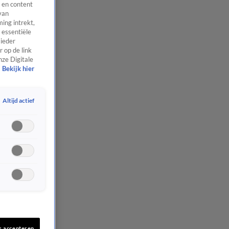
 en content
van
ing intrekt,
 essentiële
 ieder
 op de link
nze Digitale
Bekijk hier
Altijd actief
s accepteren