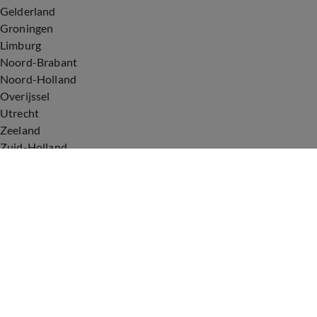
Gelderland
Groningen
Limburg
Noord-Brabant
Noord-Holland
Overijssel
Utrecht
Zeeland
Zuid-Holland
Voorwaarden
Over ons
Privacyverklaring
Gebruiksvoorwaarden
Cookieverklaring
Digitale diensten
Cookie instellingen
Upod & Talpa Network
Adverteren
Vacatures