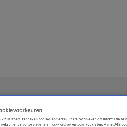
e
ookievoorkeuren
e
29
partners gebruiken cookies en vergelijkbare technieken om informatie te
s gebruiker van onze website(s), jouw gedrag en jouw apparaten. Als je „Alle co